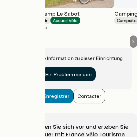
Camping Onlycamp Le Sabot
Camping 
Campsites
Accueil Vélo
Campsite
Azay-le-Rideau
Haben Sie eine Information zu dieser Einrichtung
für uns?
Ein Problem melden
Enregistrer
Contacter
Wählen, bereiten Sie sich vor und erleben Sie
Ihr Radabenteuer mit France Vélo Tourisme