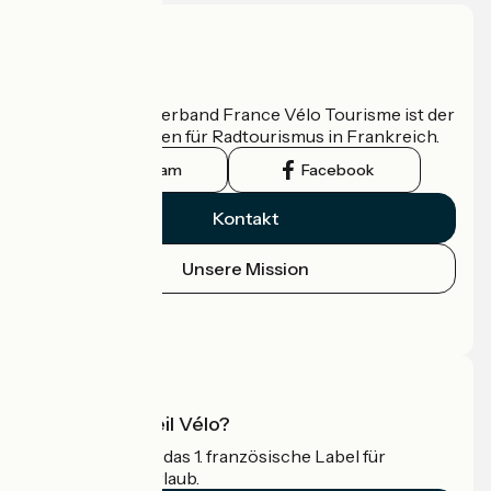
Wer sind wir?
Der nationale Verband France Vélo Tourisme ist der
offizielle Leitfaden für Radtourismus in Frankreich.
Instagram
Facebook
Kontakt
Unsere Mission
Pressebereich
Profi-Bereich
Was ist Accueil Vélo?
Accueil Vélo ist das 1. französische Label für
Radfahrer im Urlaub.