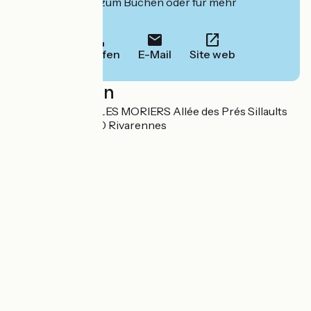
deren Website zum Buchen oder für mehr
Informationen.
Anrufen
E-Mail
Site web
Localisation
SARL COTTAGE LES MORIERS Allée des Prés Sillaults
Les Moriers 37190 Rivarennes