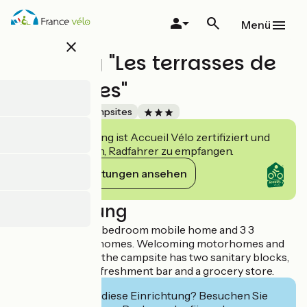
Direkt
zum
Menü
Inhalt
close
Camping "Les terrasses de
Rivarennes"
Accueil Vélo
Campsites
Diese Einrichtung ist Accueil Vélo zertifiziert und
verpflichtet sich, Radfahrer zu empfangen.
Ihre Verpflichtungen ansehen
Beschreibung
Campsite with a 2 bedroom mobile home and 3 3
bedroom mobile homes. Welcoming motorhomes and
tents (15 pitches), the campsite has two sanitary blocks,
a kitchenette, a refreshment bar and a grocery store.
Interessiert Sie diese Einrichtung? Besuchen Sie