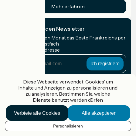
Mehr erfahren
Ich abonniere den Newsletter
Erhalten Sie jeden Monat das Beste Frankreichs per
Rad in Ihrem Postfach.
Meine E-Mail-Adresse
Meine
E-
Mail-
Anmeldebedingungen
Adresse
Diese Webseite verwendet 'Cookies' um
Inhalte und Anzeigen zu personalisieren und
Gefördert im Rahmen von Destination France
zu analysieren. Bestimmen Sie, welche
Dienste benutzt werden dürfen
Verbiete alle Cookies
Alle akzeptieren
Accueil Vélo Pro
Kontakt
Personalisieren
Rechtliche Informationen
DE
Kontakt