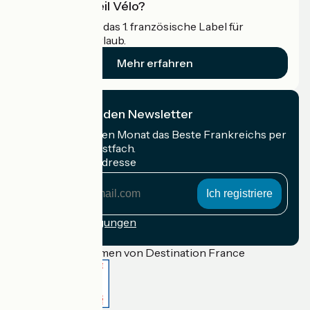
Was ist Accueil Vélo?
Accueil Vélo ist das 1. französische Label für
Radfahrer im Urlaub.
Mehr erfahren
Ich abonniere den Newsletter
Erhalten Sie jeden Monat das Beste Frankreichs per
Rad in Ihrem Postfach.
Meine E-Mail-Adresse
Meine
E-
Mail-
Anmeldebedingungen
Adresse
Gefördert im Rahmen von Destination France