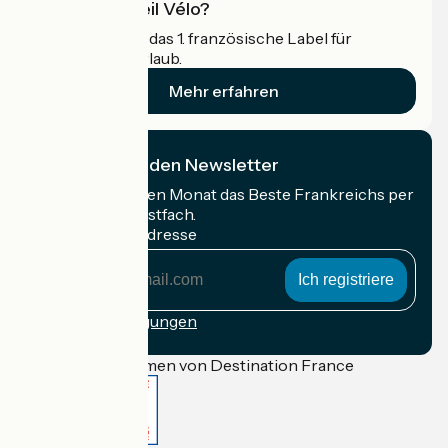
Was ist Accueil Vélo?
Accueil Vélo ist das 1. französische Label für
Radfahrer im Urlaub.
Mehr erfahren
Ich abonniere den Newsletter
Erhalten Sie jeden Monat das Beste Frankreichs per
Rad in Ihrem Postfach.
Meine E-Mail-Adresse
Meine
E-
Mail-
Anmeldebedingungen
Adresse
Gefördert im Rahmen von Destination France