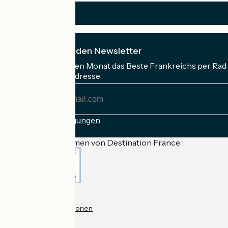
Ich abonniere den Newsletter
Erhalten Sie jeden Monat das Beste Frankreichs per Rad 
Meine E-Mail-Adresse
Meine
E-
Mail-
Anmeldebedingungen
Adresse
Gefördert im Rahmen von Destination France
Accueil Vélo Pro
Kontakt
Rechtliche Informationen
Kontakt
Privacy policy