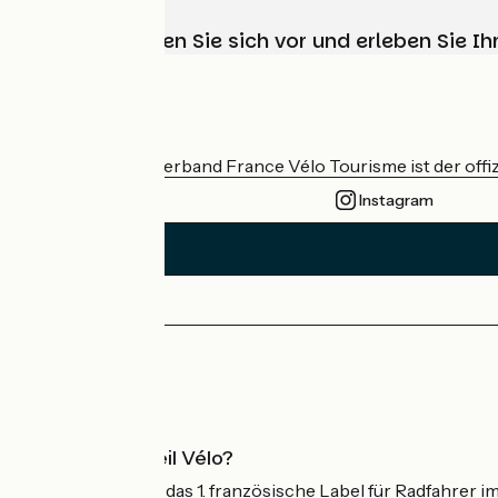
Wählen, bereiten Sie sich vor und erleben Sie 
Wer sind wir?
Der nationale Verband France Vélo Tourisme ist der offiz
Instagram
Pressebereich
Profi-Bereich
Was ist Accueil Vélo?
Accueil Vélo ist das 1. französische Label für Radfahrer i