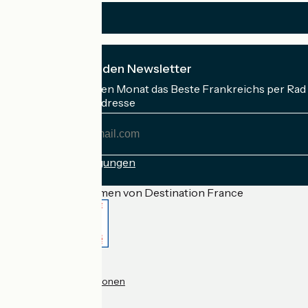
Ich abonniere den Newsletter
Erhalten Sie jeden Monat das Beste Frankreichs per Rad 
Meine E-Mail-Adresse
Meine
E-
Mail-
Anmeldebedingungen
Adresse
Gefördert im Rahmen von Destination France
Accueil Vélo Pro
Kontakt
Rechtliche Informationen
Kontakt
Privacy policy