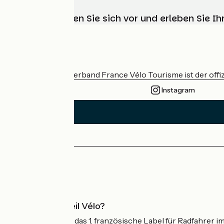
Wählen, bereiten Sie sich vor und erleben Sie 
Wer sind wir?
Der nationale Verband France Vélo Tourisme ist der offiz
Instagram
Pressebereich
Profi-Bereich
Was ist Accueil Vélo?
Accueil Vélo ist das 1. französische Label für Radfahrer i