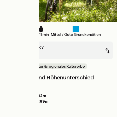
78 km
5 h 11 min
Mittel / Gute Grundkondition
Bourbon-Lancy
Moulins
Im Wald
Natur & regionales Kulturerbe
Steigungen und Höhenunterschied
Anstiege:
162m
Abstiege:
173m
Tiefster Punkt:
202m
Höchster Punkt:
269m