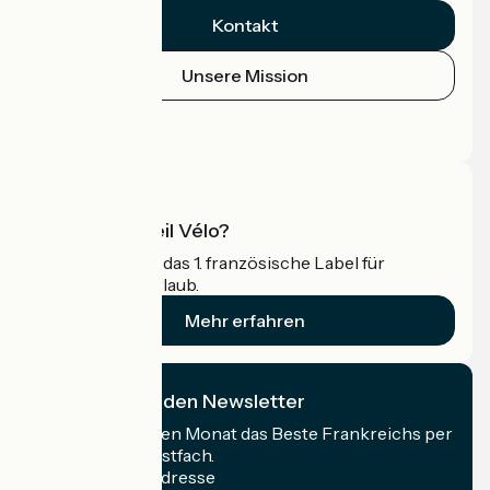
Kontakt
Unsere Mission
Pressebereich
Profi-Bereich
Was ist Accueil Vélo?
Accueil Vélo ist das 1. französische Label für
Radfahrer im Urlaub.
Mehr erfahren
Ich abonniere den Newsletter
Erhalten Sie jeden Monat das Beste Frankreichs per
Rad in Ihrem Postfach.
Meine E-Mail-Adresse