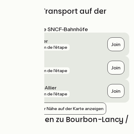
Züge und Transport auf der
Route
Nächstgelegene SNCF-Bahnhöfe
Moulins sur Allier
Join
gare
2 km de l'étape
Gilly-sur-Loire
Join
gare
6 km de l'étape
Villeneuve-sur-Allier
Join
gare
8 km de l'étape
Bahnhöfe in der Nähe auf der Karte anzeigen
Bewertungen zu Bourbon-Lancy /
Moulins