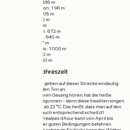
Gréolières : 836 m
Plan du Peyron : 1 141 m
Thorenc : 1 205 m
Ascros : 1 150 m
Gilette : 450 m
Roquestéron : 672 m
Conségudes : 640 m
Bouyon : 637 m
Coursegoules : 1 000 m
Cipières : 740 m
Gourdon : 760 m
Wetter und Jahreszeit
Beim Wetter geben auf dieser Strecke eindeutig
die Zikaden den Ton an.
Sobald Sie ihren Gesang hören, hat die heiße
Jahreszeit begonnen – denn diese Insekten singen
nämlich erst ab 22 °C. Das heißt, dass man auf den
Passhöhen auch entsprechend schwitzt!
Die GT des Préalpes d’Azur kann von April bis
Oktober unter guten Bedingungen befahren
werden, denn schon im Frühjahr kann das Wetter