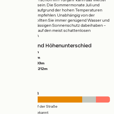
sehr sonnig sein. Die Sommermonate Juli und
August sind aufgrund der hohen Temperaturen
weniger zu empfehlen. Unabhängig von der
Jahreszeit sollten Sie immer genügend Wasser und
einen zuverlässigen Sonnenschutz dabeihaben –
unerlässlich auf den meist schattenlosen
Höhenzügen.
Steigungen und Höhenunterschied
Anstiege:
5037m
Abstiege:
5060m
Tiefster Punkt:
293m
Höchster Punkt:
1212m
Straßentypen
231km
(90%) Auf der Straße
26km
(16%) Unbekannt