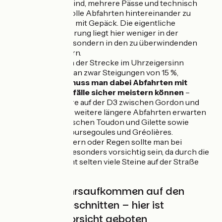
in der Lage sind, mehrere Pässe und technisch
anspruchsvolle Abfahrten hintereinander zu
bewältigen – mit Gepäck. Die eigentliche
Herausforderung liegt hier weniger in der
Entfernung, sondern in den zu überwindenden
Höhenmetern.
Beim Fahren der Strecke im Uhrzeigersinn
vermeidet man zwar Steigungen von 15 %,
allerdings muss man dabei Abfahrten mit
starkem Gefälle sicher meistern können
–
insbesondere auf der D3 zwischen Gordon und
Grasse. Zwei weitere längere Abfahrten erwarten
Sie auch zwischen Toudon und Gilette sowie
zwischen Coursegoules und Gréolières.
Nach Gewittern oder Regen sollte man bei
Abfahrten besonders vorsichtig sein, da durch die
Erosion nicht selten viele Steine auf der Straße
liegen.
Hohes Verkehrsaufkommen auf den
folgenden Abschnitten – hier ist
besondere Vorsicht geboten