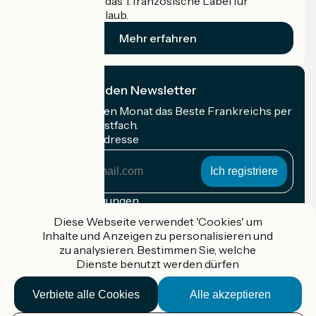
Accueil Vélo ist das 1. französische Label für
Radfahrer im Urlaub.
Mehr erfahren
Ich abonniere den Newsletter
Erhalten Sie jeden Monat das Beste Frankreichs per
Rad in Ihrem Postfach.
Meine E-Mail-Adresse
Meine
E-
Mail-
Anmeldebedingungen
Adresse
Diese Webseite verwendet 'Cookies' um
Gefördert im Rahmen von Destination France
Inhalte und Anzeigen zu personalisieren und
zu analysieren. Bestimmen Sie, welche
Dienste benutzt werden dürfen
Verbiete alle Cookies
Alle akzeptieren
Accueil Vélo Pro
Kontakt