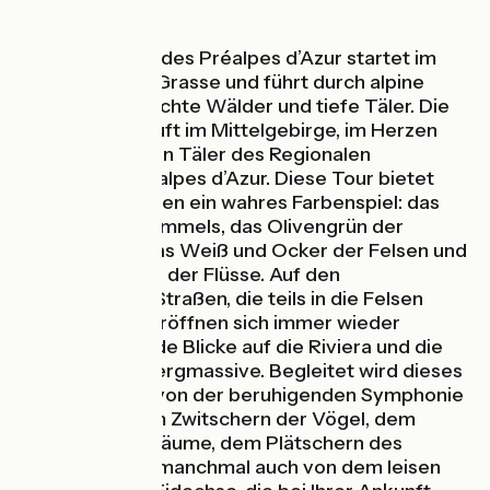
Die Grand Tour des Préalpes d’Azur startet im
Hinterland von Grasse und führt durch alpine
Kalkplateaus, dichte Wälder und tiefe Täler. Die
Radroute verläuft im Mittelgebirge, im Herzen
der verborgenen Täler des Regionalen
Naturparks Préalpes d’Azur. Diese Tour bietet
den Radreisenden ein wahres Farbenspiel: das
Azurblau des Himmels, das Olivengrün der
Baumkronen, das Weiß und Ocker der Felsen und
das Himmelblau der Flüsse. Auf den
kurvenreichen Straßen, die teils in die Felsen
gehauen sind, eröffnen sich immer wieder
atemberaubende Blicke auf die Riviera und die
umliegenden Bergmassive. Begleitet wird dieses
Radabenteuer von der beruhigenden Symphonie
der Natur – dem Zwitschern der Vögel, dem
Rauschen der Bäume, dem Plätschern des
Wassers – und manchmal auch von dem leisen