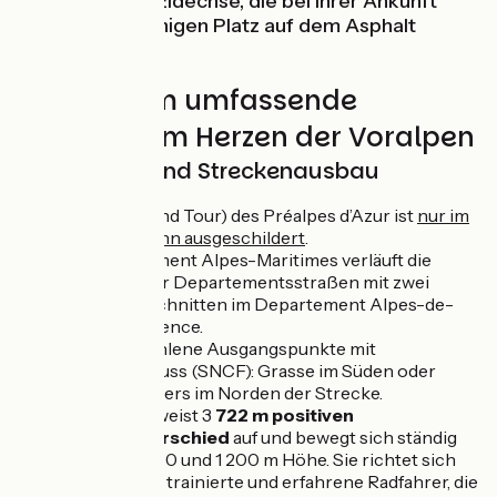
Huschen einer Eidechse, die bei Ihrer Ankunft
rasch ihren sonnigen Platz auf dem Asphalt
verlässt.
Eine 265 km umfassende
Rundtour im Herzen der Voralpen
Markierung und Streckenausbau
Die GT (Grand Tour) des Préalpes d’Azur ist
nur im
Uhrzeigersinn ausgeschildert
.
Im Departement Alpes-Maritimes verläuft die
Strecke über Departementsstraßen mit zwei
kurzen Abschnitten im Departement Alpes-de-
Haute-Provence.
Zwei empfohlene Ausgangspunkte mit
Bahnanschluss (SNCF): Grasse im Süden oder
Puget-Théniers im Norden der Strecke.
Diese Tour weist 3
722 m positiven
Höhenunterschied
auf und bewegt sich ständig
zwischen 400 und 1 200 m Höhe. Sie richtet sich
daher an gut trainierte und erfahrene Radfahrer, die