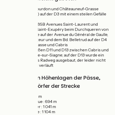
Zwischen Gourdon und Châteauneuf-Grasse
(Magagnosc) auf der D3 mit einem steilen Gefälle
von 15 %
Auf der D2085B Avenues Saint-Laurent und
Antoine de Saint-Exupéry beim Durchqueren von
Grasse sowie auf der Avenue du Général de Gaulle,
dem Bd. Pasteur und dem Bd. Belletrud auf der D4
zwischen Grasse und Cabris
Auf den Straßen D11 und D13 zwischen Cabris und
Saint-Cézaire-sur-Siagne; auf der D13 wurde ein
Abschnitt als Radweg ausgebaut, der leider nicht
durchgängig verläuft
⛰️Wichtigsten Höhenlagen der Pässe,
Städte und Dörfer der Strecke
Grasse : 350 m
Col de la Lèque : 694 m
Col du Ferrier : 1 041 m
Col de la Sine : 1 104 m