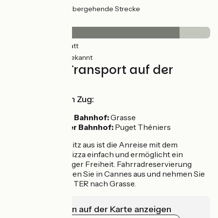
26km
(16%) Vorübergehende Strecke
Belag
231km
(90%) Glatt
26km
(16%) Unbekannt
Züge und Transport auf der
Route
Anreise mit dem Zug:
Südlichster Bahnhof:
Grasse
Nördlichster Bahnhof:
Puget Théniers
Von Paris-Austerlitz aus ist die Anreise mit dem
Nachtzug Paris–Nizza einfach und ermöglicht ein
Abenteuer in völliger Freiheit. Fahrradreservierung
erforderlich. Steigen Sie in Cannes aus und nehmen Sie
anschließend den TER nach Grasse.
Infrastrukturen auf der Karte anzeigen