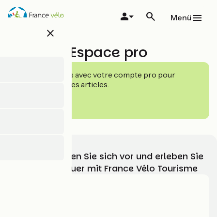
Direkt
zum
Menü
Inhalt
close
Espace pro
Connectez vous avec votre compte pro pour
consulter tous les articles.
Connexion
Wählen, bereiten Sie sich vor und erleben Sie
Ihr Radabenteuer mit France Vélo Tourisme
Wer sind wir?