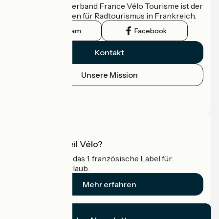
Der nationale Verband France Vélo Tourisme ist der
offizielle Leitfaden für Radtourismus in Frankreich.
Instagram
Facebook
Kontakt
Unsere Mission
Pressebereich
Profi-Bereich
Was ist Accueil Vélo?
Accueil Vélo ist das 1. französische Label für
Radfahrer im Urlaub.
Mehr erfahren