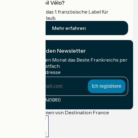
Was ist Accueil Vélo?
Accueil Vélo ist das 1. französische Label für
Radfahrer im Urlaub.
Mehr erfahren
Ich abonniere den Newsletter
Erhalten Sie jeden Monat das Beste Frankreichs per
Rad in Ihrem Postfach.
Meine E-Mail-Adresse
Meine
E-
Mail-
Anmeldebedingungen
Adresse
Gefördert im Rahmen von Destination France