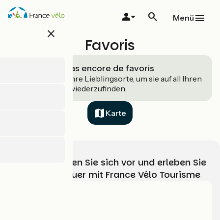
Direkt
zum
Menü
Inhalt
close
Favoris
Vous n’avez pas encore de favoris
Speichern Sie Ihre Lieblingsorte, um sie auf all Ihren
Geräten leicht wiederzufinden.
Karte
Wählen, bereiten Sie sich vor und erleben Sie
Ihr Radabenteuer mit France Vélo Tourisme
Wer sind wir?