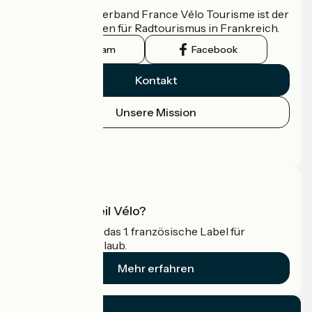
Der nationale Verband France Vélo Tourisme ist der
offizielle Leitfaden für Radtourismus in Frankreich.
Instagram
Facebook
Kontakt
Unsere Mission
Pressebereich
Profi-Bereich
Was ist Accueil Vélo?
Accueil Vélo ist das 1. französische Label für
Radfahrer im Urlaub.
Mehr erfahren