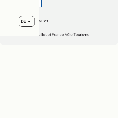
Accueil Vélo Pro
Kontakt
Rechtliche Informationen
DE
Kontakt
Privacy policy
Réalisation :
StudioJuillet
et
France Vélo Tourisme