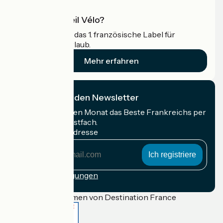
Was ist Accueil Vélo?
Accueil Vélo ist das 1. französische Label für
Radfahrer im Urlaub.
Mehr erfahren
Ich abonniere den Newsletter
Erhalten Sie jeden Monat das Beste Frankreichs per
Rad in Ihrem Postfach.
Meine E-Mail-Adresse
Meine
E-
Mail-
Anmeldebedingungen
Adresse
Gefördert im Rahmen von Destination France