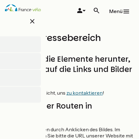
Direkt
zum
Menü
Inhalt
close
Pressebereich
Laden Sie die Elemente herunter,
indem Sie auf die Links und Bilder
klicken.
Zögern Sie nicht, uns
zu kontaktieren
!
Die Karte der Routen in
Frankreich
Zum Herunterladen durch Anklicken des Bildes. Im
Internet verlinken Sie bitte die URL unserer Website mit