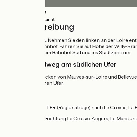
16km
(88%) Glatt
2km
(12%) Unbekannt
Wegbeschreibung
Ankunft in Nantes: Nehmen Sie den linken, an der Loire e
Flussufer. Zum Bahnhof: Fahren Sie auf Höhe der Willy-Bra
So gelangen Sie zum Bahnhof Süd und ins Stadtzentrum.
Der Loire-Radweg am südlichen Ufer
Zwischen den Brücken von Mauves-sur-Loire und Bellevue ve
Route am nördlichen Ufer.
SNCF
Bahnhof Nantes:
TER (Regionalzüge) nach Le Croisic, La B
TGV Atlantique in Richtung Le Croisic, Angers, Le Mans und
Sehenswert