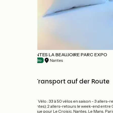
HÔTEL IBIS NANTES LA BEAUJOIRE PARC EXPO
Nantes
Hotels
Accueil Vélo
Züge und Transport auf der Route
Gare de Nantes :
Train Loire à Vélo : 33 à 50 vélos en saison - 3 allers
Ancenis, Nantes); 2 allers-retours le week-end entre 
TGV Atlantique pour Le Croisic, Nantes, Le Mans, Pari