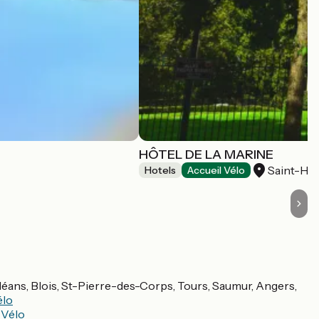
HÔTEL DE LA MARINE
Saint-Her
Hotels
Accueil Vélo
 Orléans, Blois, St-Pierre-des-Corps, Tours, Saumur, Angers,
élo
 Vélo