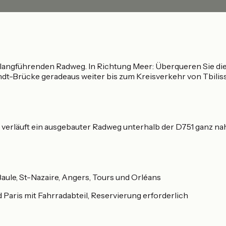
ntlangführenden Radweg. In Richtung Meer: Überqueren Sie di
ndt-Brücke geradeaus weiter bis zum Kreisverkehr von Tbilis
rläuft ein ausgebauter Radweg unterhalb der D751 ganz nah a
aule, St-Nazaire, Angers, Tours und Orléans
 Paris mit Fahrradabteil, Reservierung erforderlich