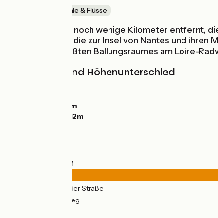
Malerische Kanäle & Flüsse
Nantes liegt nur noch wenige Kilometer entfernt, d
Tabarly-Brücke, die zur Insel von Nantes und ihren 
Treiben des größten Ballungsraumes am Loire-Rad
Steigungen und Höhenunterschied
Anstiege:
0m
Abstiege:
0m
Tiefster Punkt:
0m
Höchster Punkt:
12m
Straßentypen
13km
(74%) Auf der Straße
5km
(26%) Radweg
Belag