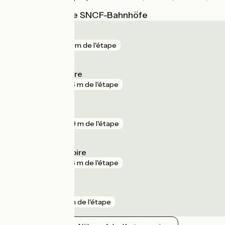
Nächstgelegene SNCF-Bahnhöfe
Nantes
gare
219 m de l'étape
Mauves-sur-Loire
gare
246 m de l'étape
Le Cellier
gare
609 m de l'étape
Thouaré-sur-Loire
gare
846 m de l'étape
Chantenay
gare
1 km de l'étape