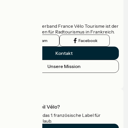
Wer sind wir?
Der nationale Verband France Vélo Tourisme ist der
offizielle Leitfaden für Radtourismus in Frankreich.
Instagram
Facebook
Kontakt
Unsere Mission
Pressebereich
Profi-Bereich
Was ist Accueil Vélo?
Accueil Vélo ist das 1. französische Label für
Radfahrer im Urlaub.