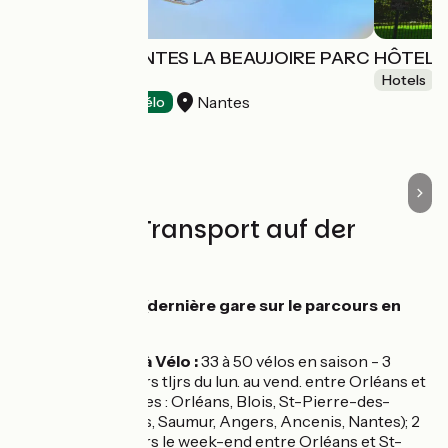
HÔTEL IBIS NANTES LA BEAUJOIRE PARC
HÔTEL D
EXPO
Hotels
Nantes
Hotels
Accueil Vélo
Züge und Transport auf der
Route
Gare de Nantes (dernière gare sur le parcours en
rive sud) :
Train Loire à Vélo :
33 à 50 vélos en saison - 3
allers-retours tljrs du lun. au vend. entre Orléans et
Nantes (Gares : Orléans, Blois, St-Pierre-des-
Corps, Tours, Saumur, Angers, Ancenis, Nantes); 2
allers-retours le week-end entre Orléans et St-