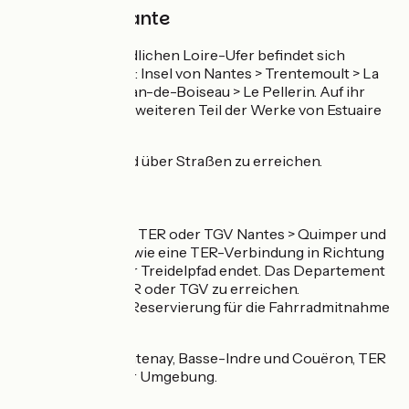
Streckenvariante
Eine Route am südlichen Loire-Ufer befindet sich
derzeit im Ausbau: Insel von Nantes > Trentemoult > La
Montagne > St-Jean-de-Boiseau > Le Pellerin. Auf ihr
können Sie einen weiteren Teil der Werke von Estuaire
entdecken.
Die Bahnhöfe sind über Straßen zu erreichen.
SNCF
Bahnhof Nantes:
TER oder TGV Nantes > Quimper und
Nantes > Brest sowie eine TER-Verbindung in Richtung
Châteaulin, wo der Treidelpfad endet. Das Departement
Vendée ist mit TER oder TGV zu erreichen.
Kostenpflichtige Reservierung für die Fahrradmitnahme
im TGV.
Bahnhöfe in Chantenay, Basse-Indre und Couëron, TER
zu Zielorten in der Umgebung.