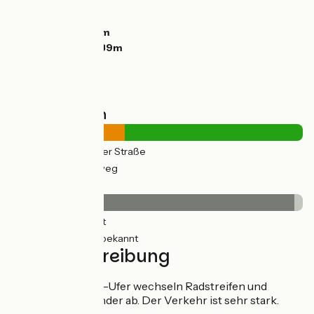
Anstiege:
49m
Abstiege:
43m
Tiefster Punkt:
2m
Höchster Punkt:
39m
Straßentypen
9km
(39%) Auf der Straße
15km
(61%) Radweg
Belag
23km
(97%) Glatt
0.82km
(3%) Unbekannt
Wegbeschreibung
Am rechten Loire-Ufer wechseln Radstreifen und
Radwege miteinander ab. Der Verkehr ist sehr stark.