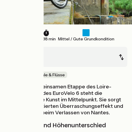
24 km
1 h 38 min
Mittel / Gute Grundkondition
Nantes
Le Pellerin
Malerische Kanäle & Flüsse
Auf dieser gemeinsamen Etappe des Loire-
Radweges und des EuroVelo 6 steht die
zeitgenössische Kunst im Mittelpunkt. Sie sorgt
für einen garantierten Überraschungseffekt und
für Vergnügen beim Verlassen von Nantes.
Steigungen und Höhenunterschied