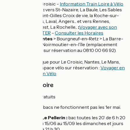
Nazaire, Le Croisic -
Information Train Loire à Vélo
Autres TER :
vers St-Nazaire, La Baule, Les Sables
d’Olonne, Saint-Gilles Croix de vie, la Roche-sur-
Yon, Le Mans, Laval, Angers... et vers Rennes,
Quimper, Brest, La Rochelle...
:
Voyager avec son
vélo dans le TER
-
Consulter les Horaires
Car TER Nantes
> Bourgneuf-en-Retz > La Barre-
de-Monts > Noirmoutier-en-l’île (emplacement
pour 6 vélos sur réservation au 0810 00 66 92).
Horaires
TGV Atlantique pour Le Croisic, Nantes, Le Mans,
Paris avec espace vélo sur réservation :
Voyager en
TGV avec son Vélo
Les Bacs de Loire
Tous les jours - Gratuits
ATTENTION :
les bacs ne fonctionnent pas les 1er mai.
Couëron > Le Pellerin :
bac toutes les 20’ de 6 h 20
à 20 h 30. Du 15/06 au 15/09 les dimanches et jours
fériés, jusqu’à 21 h 30.