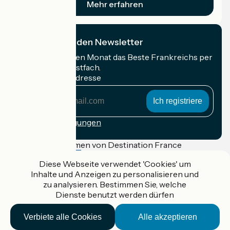
Mehr erfahren
Ich abonniere den Newsletter
Erhalten Sie jeden Monat das Beste Frankreichs per
Rad in Ihrem Postfach.
Meine E-Mail-Adresse
Meine
E-
Mail-
Anmeldebedingungen
Adresse
Gefördert im Rahmen von Destination France
Diese Webseite verwendet 'Cookies' um
Inhalte und Anzeigen zu personalisieren und
zu analysieren. Bestimmen Sie, welche
Accueil Vélo Pro
Dienste benutzt werden dürfen
Kontakt
Rechtliche Informationen
Verbiete alle Cookies
Alle akzeptieren
Kontakt
Privacy policy