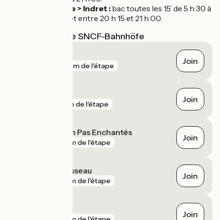
Basse-Indre > Indret :
bac toutes les 15’ de 5 h 30 à
22 h 30. Arrêt entre 20 h 15 et 21 h 00.
Nächstgelegene SNCF-Bahnhöfe
Nantes
Join
gare
219 m de l'étape
Chantenay
Join
gare
1 km de l'étape
Saint-Sébastien Pas Enchantés
Join
gare
2 km de l'étape
Rezé Pont Rousseau
Join
gare
2 km de l'étape
Couëron
Join
gare
2 km de l'étape