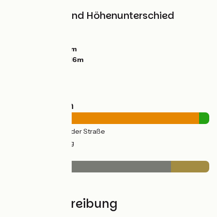
Steigungen und Höhenunterschied
Anstiege:
20m
Abstiege:
20m
Tiefster Punkt:
0m
Höchster Punkt:
16m
Straßentypen
24km
(95%) Auf der Straße
1km
(5%) Radweg
Belag
21km
(81%) Glatt
5km
(19%) Rauh
Wegbeschreibung