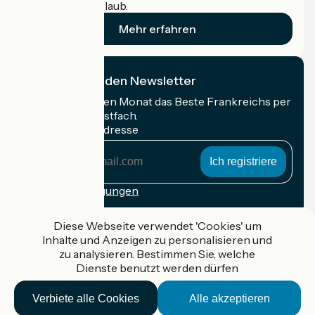
Radfahrer im Urlaub.
Mehr erfahren
Ich abonniere den Newsletter
Erhalten Sie jeden Monat das Beste Frankreichs per
Rad in Ihrem Postfach.
Meine E-Mail-Adresse
Meine
E-
Mail-
Anmeldebedingungen
Adresse
Gefördert im Rahmen von Destination France
Diese Webseite verwendet 'Cookies' um
Inhalte und Anzeigen zu personalisieren und
zu analysieren. Bestimmen Sie, welche
Dienste benutzt werden dürfen
Accueil Vélo Pro
Verbiete alle Cookies
Alle akzeptieren
Kontakt
Rechtliche Informationen