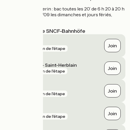
Couëron > Le Pellerin : bac toutes les 20’ de 6 h 20 à 20 h
30. Du 15/06 au 15/09 les dimanches et jours fériés,
jusqu’à 21 h 30.
Nächstgelegene SNCF-Bahnhöfe
Couëron
Join
gare
2 km de l'étape
La Basse Indre - Saint-Herblain
Join
gare
3 km de l'étape
Donges
Join
gare
3 km de l'étape
Bouaye
Join
gare
4 km de l'étape