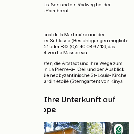
Kleine idyllische Straßen und ein Radweg bei der
Ortseinfahrt nach Paimbœuf.
Sehenswert
Le Pellerin:
der Canal de la Martinière und der
Maschinenraum der Schleuse (Besichtigungen möglich:
+33 (0)2 40 04 65 21 oder +33 (0)2 40 04 67 13), das
Vogelschutzgebiet von Le Massereau
Paimbœuf:
der Hafen, die Altstadt und ihre Wege zum
Fluss, der Turm von La Pierre-à-l'Oeil und der Ausblick
auf die Mündung, die neobyzantinische St-Louis-Kirche
und ihr Altar, der Jardin étoilé (Sterngarten) von Kinya
Maruyama
Finden Sie Ihre Unterkunft auf
dieser Etappe