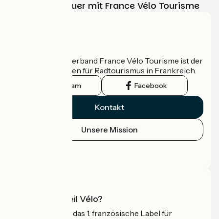
Ihr Radabenteuer mit France Vélo Tourisme
Wer sind wir?
Der nationale Verband France Vélo Tourisme ist der
offizielle Leitfaden für Radtourismus in Frankreich.
Instagram
Facebook
Kontakt
Unsere Mission
Pressebereich
Profi-Bereich
Was ist Accueil Vélo?
Accueil Vélo ist das 1. französische Label für