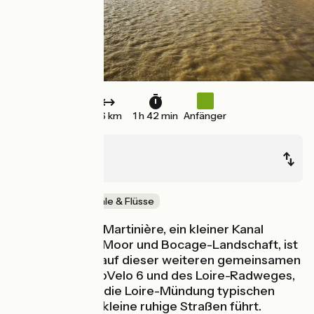
26 km
1 h 42 min
Anfänger
Le Pellerin
Paimboeuf
Malerische Kanäle & Flüsse
Der Canal de la Martinière, ein kleiner Kanal
zwischen Loire, Moor und Bocage-Landschaft, ist
Ihr roter Faden auf dieser weiteren gemeinsamen
Etappe des EuroVelo 6 und des Loire-Radweges,
die in einem für die Loire-Mündung typischen
Ambiente über kleine ruhige Straßen führt.