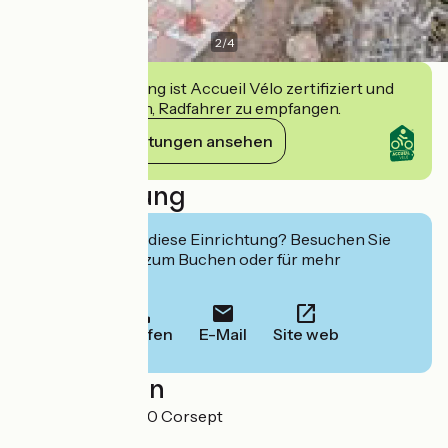
2
/
4
Diese Einrichtung ist Accueil Vélo zertifiziert und
verpflichtet sich, Radfahrer zu empfangen.
Ihre Verpflichtungen ansehen
Beschreibung
Interessiert Sie diese Einrichtung? Besuchen Sie
deren Website zum Buchen oder für mehr
Informationen.
Anrufen
E-Mail
Site web
Localisation
L'Espérance 44560 Corsept