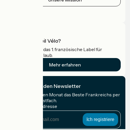
Pressebereich
Profi-Bereich
Was ist Accueil Vélo?
Accueil Vélo ist das 1. französische Label für
Radfahrer im Urlaub.
Mehr erfahren
Ich abonniere den Newsletter
Erhalten Sie jeden Monat das Beste Frankreichs per
Rad in Ihrem Postfach.
Meine E-Mail-Adresse
Meine
E-
Mail-