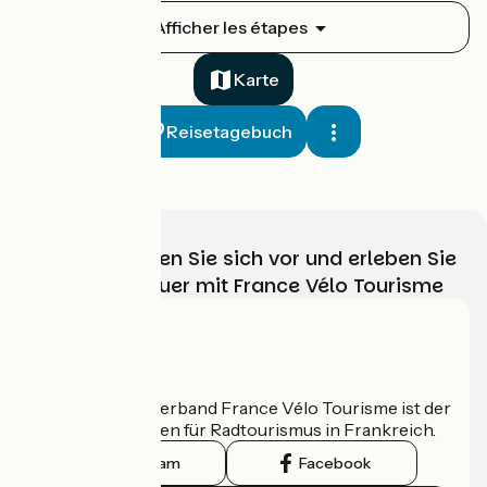
Nevers / Cuffy
Afficher les étapes
1
13 km
53 min
Anfänger
Karte
Reisetagebuch
Wählen, bereiten Sie sich vor und erleben Sie
Ihr Radabenteuer mit France Vélo Tourisme
Cuffy / Marseilles-lès-Aubigny
2
15 km
1 h 01 min
Anfänger
Wer sind wir?
Der nationale Verband France Vélo Tourisme ist der
offizielle Leitfaden für Radtourismus in Frankreich.
Instagram
Facebook