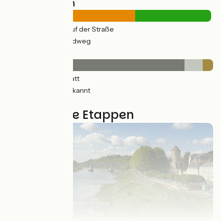
Straßentypen
400km
(62%) Auf der Straße
239km
(37%) Radweg
Belag
557km
(86%) Glatt
54km
(9%) Unbekannt
32km
(5%) Rauh
36 genutzte Etappen