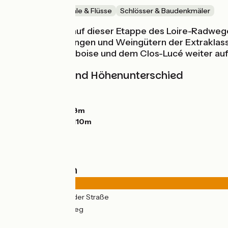
Malerische Kanäle & Flüsse
Schlösser & Baudenkmäler
Entdecken Sie auf dieser Etappe des Loire-Radwege
Höhlenbehausungen und Weingütern der Extraklass
Schloss von Amboise und dem Clos-Lucé weiter auf i
Steigungen und Höhenunterschied
Anstiege:
97m
Abstiege:
97m
Tiefster Punkt:
58m
Höchster Punkt:
110m
Straßentypen
17km
(76%) Auf der Straße
5km
(24%) Radweg
Belag