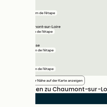
Amboise
gare
913 m de l'étape
Onzain - Chaumont-sur-Loire
gare
1 km de l'étape
Chouzy-sur-Cisse
gare
2 km de l'étape
Limeray
gare
2 km de l'étape
Bahnhöfe in der Nähe auf der Karte anzeigen
Bewertungen zu Chaumont-sur-Loi