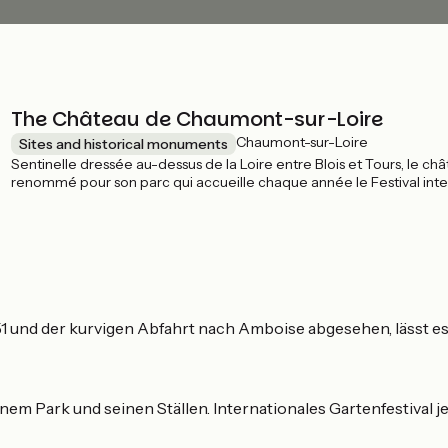
The Château de Chaumont-sur-Loire
Chaumont-sur-Loire
Sites and historical monuments
Sentinelle dressée au-dessus de la Loire entre Blois et Tours, le c
renommé pour son parc qui accueille chaque année le Festival inter
 und der kurvigen Abfahrt nach Amboise abgesehen, lässt es s
m Park und seinen Ställen. Internationales Gartenfestival je