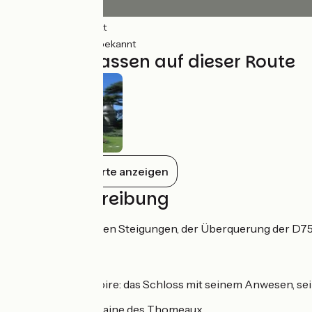
22km
(99%) Glatt
0.28km
(1%) Unbekannt
Nicht verpassen auf dieser Route
Alles auf der Karte anzeigen
Wegbeschreibung
Von ein paar kleinen Steigungen, der Überquerung der D751
Sehenswert
Chaumont-sur-Loire: das Schloss mit seinem Anwesen, seine
Mosnes:
die Domaine des Thomeaux