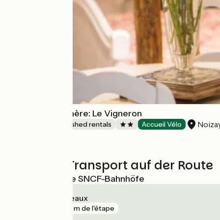
Gîtes de la Rochère: Le Vigneron
Noiza
Lodgings and furnished rentals
Accueil Vélo
Züge und Transport auf der Route
Nächstgelegene SNCF-Bahnhöfe
Veuves - Monteaux
gare
810 m de l'étape