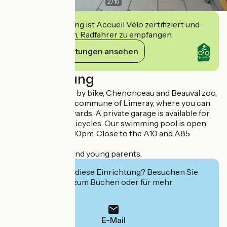
2
/
15
Diese Einrichtung ist Accueil Vélo zertifiziert und
verpflichtet sich, Radfahrer zu empfangen.
Ihre Verpflichtungen ansehen
Beschreibung
Close to the Loire by bike, Chenonceau and Beauval zoo,
it is located in the commune of Limeray, where you can
discover the vineyards. A private garage is available for
your vehicle and bicycles. Our swimming pool is open
from 5.30pm to 7.30pm. Close to the A10 and A85
motorways.
Ideal for couples and young parents.
Interessiert Sie diese Einrichtung? Besuchen Sie
deren Website zum Buchen oder für mehr
Informationen.
E-Mail