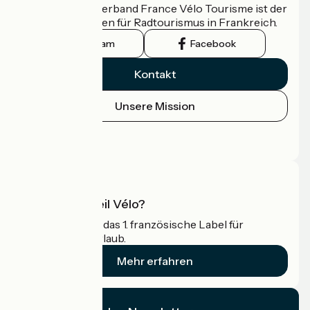
Der nationale Verband France Vélo Tourisme ist der
offizielle Leitfaden für Radtourismus in Frankreich.
Instagram
Facebook
Kontakt
Unsere Mission
Pressebereich
Profi-Bereich
Was ist Accueil Vélo?
Accueil Vélo ist das 1. französische Label für
Radfahrer im Urlaub.
Mehr erfahren