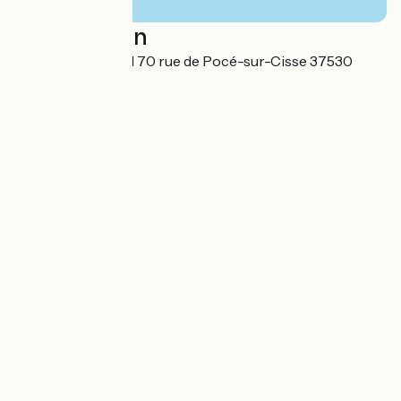
Localisation
SCOUPPE Roland 70 rue de Pocé-sur-Cisse 37530
Limeray