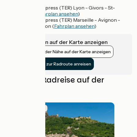
Regional-Express (TER) Lyon - Givors - St-
Etienne (
Fahrplan ansehen
)
Regional-Express (TER) Marseille - Avignon -
Valence - Lyon (
Fahrplan ansehen
)
Infrastrukturen auf der Karte anzeigen
Bahnhöfe in der Nähe auf der Karte anzeigen
Mit dem Zug zur Radroute anreisen
Ideen für Radreise auf der
Radroute
Routenidee