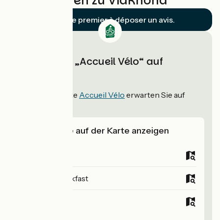
Bewertungen zu ViaRhôna
Soyez le premier à déposer un avis.
Unterkünfte „Accueil Vélo“ auf
ViaRhôna
407
Unterkünfte
Accueil Vélo
erwarten Sie auf
ViaRhôna!
Unterkünfte auf der Karte anzeigen
Campsites
Bed and breakfast
Hotels