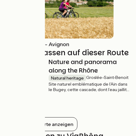
Radweg Lyon - Avignon
Nicht verpassen auf dieser Route
Nature and panorama
along the Rhône
Groslée-Saint-Benoit
Natural heritage
Site naturel emblématique de l’Ain dans
le Bugey, cette cascade, dont l’eau jaillit
de plus de 60 m de haut, est saisissante.
Vous pouvez l’admirer du bord de la
route ou depuis la terrasse du restaurant
situé juste en face.
Alles auf der Karte anzeigen