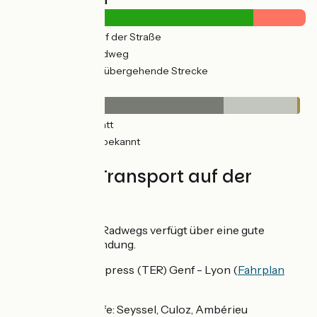
270km
(35%) Auf der Straße
471km
(62%) Radweg
163km
(21%) Vorübergehende Strecke
Belag
548km
(72%) Glatt
188km
(25%) Unbekannt
8km
(1%) Rauh
Züge und Transport auf der
Route
Der Großteil des Radwegs verfügt über eine gute
Zugverkehrsanbindung.
Regional-Express (TER) Genf - Lyon (
Fahrplan
ansehen
):
Bediente Bahnhöfe: Seyssel, Culoz, Ambérieu