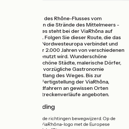
Per Rad entlang des Rhône-Flusses vom
Genfersee bis an die Strände des Mittelmeers -
nichts Geringeres steht bei der ViaRhôna auf
dem Programm. Folgen Sie dieser Route, die das
Mittelmeer mit Nordwesteuropa verbindet und
bereits seit über 2.000 Jahren von verschiedenen
Zivilisationen genutzt wird. Wunderschöne
Landschaften, schöne Städte, malerische Dörfer,
Weinberge und vorzügliche Gastronomie
erwarten Sie entlang des Weges. Bis zur
vollkommenen Fertigstellung der ViaRhôna,
werden den Radfahrern an gewissen Orten
provisorische Streckenverläufe angeboten.
Routeaanduiding
ViaRhôna is in beide richtingen bewegwijzerd. Op de
borden staat het ViaRhôna-logo met de Europese