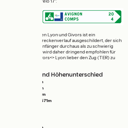
aanduiding „EuroVelo 17“.
Achtung:
Zwischen Lyon und Givors ist ein
provisorischer Streckenverlauf ausgeschildert, der sich
für Familien und Anfänger durchaus als zu schwierig
erweisen kann. Es wird daher dringend empfohlen für
den Abschnitt Givors<> Lyon lieber den Zug (TER) zu
nehmen.
Steigungen und Höhenunterschied
Anstiege:
1590m
Abstiege:
1899m
Tiefster Punkt:
-1m
Höchster Punkt:
571m
Straßentypen