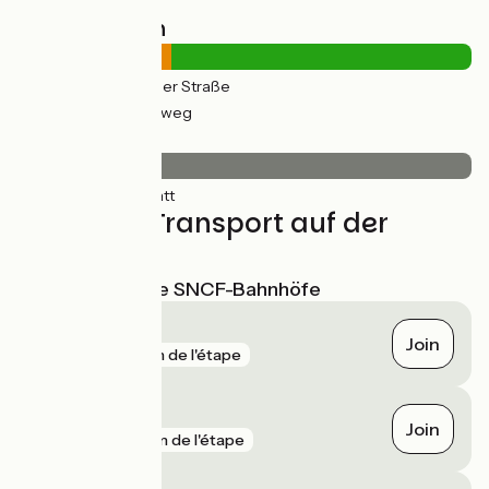
Straßentypen
11km
(34%) Auf der Straße
22km
(66%) Radweg
Belag
33km
(100%) Glatt
Züge und Transport auf der
Route
Nächstgelegene SNCF-Bahnhöfe
Valence
Join
gare
1 km de l'étape
Saint-Péray
Join
gare
3 km de l'étape