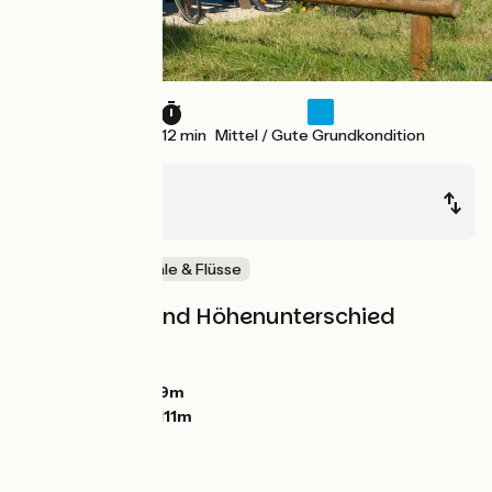
33 km
2 h 12 min
Mittel / Gute Grundkondition
Valence
Le Pouzin
Malerische Kanäle & Flüsse
Steigungen und Höhenunterschied
Anstiege:
0m
Abstiege:
11m
Tiefster Punkt:
89m
Höchster Punkt:
111m