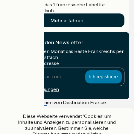
Accueil Vélo ist das 1. französische Label für
Radfahrer im Urlaub.
Mehr erfahren
Ich abonniere den Newsletter
Erhalten Sie jeden Monat das Beste Frankreichs per
Rad in Ihrem Postfach.
Meine E-Mail-Adresse
Meine
E-
Mail-
Anmeldebedingungen
Adresse
Gefördert im Rahmen von Destination France
Diese Webseite verwendet 'Cookies' um
Inhalte und Anzeigen zu personalisieren und
zu analysieren. Bestimmen Sie, welche
Accueil Vélo Pro