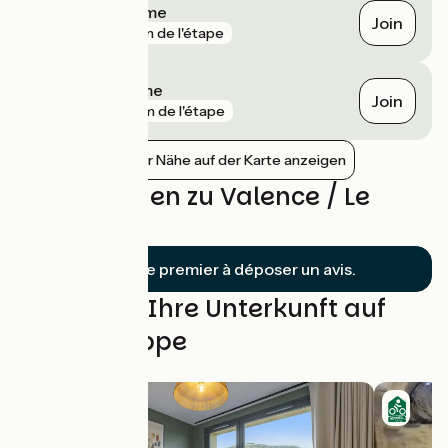
Livron-sur-Drôme
Join
gare
5 km de l'étape
Loriol-sur-Drôme
Join
gare
6 km de l'étape
Bahnhöfe in der Nähe auf der Karte anzeigen
Bewertungen zu Valence / Le
Pouzin
Soyez le premier à déposer un avis.
Finden Sie Ihre Unterkunft auf
dieser Etappe