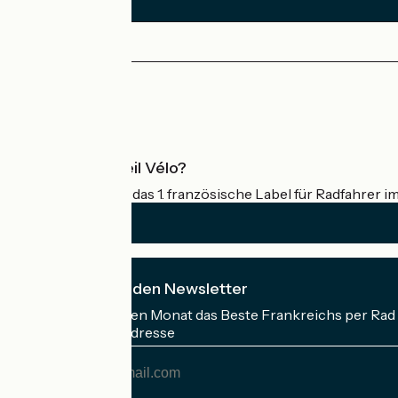
Saint-Gingolph / Thonon
1
30 km
1 h 57 min
Anspruchsvoll
Pressebereich
Profi-Bereich
Was ist Accueil Vélo?
Accueil Vélo ist das 1. französische Label für Radfahrer i
Ich abonniere den Newsletter
Erhalten Sie jeden Monat das Beste Frankreichs per Rad 
Meine E-Mail-Adresse
Meine
E-