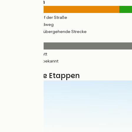
Straßentypen
270km
(35%) Auf der Straße
471km
(62%) Radweg
163km
(21%) Vorübergehende Strecke
Belag
548km
(72%) Glatt
188km
(25%) Unbekannt
8km
(1%) Rauh
23 genutzte Etappen