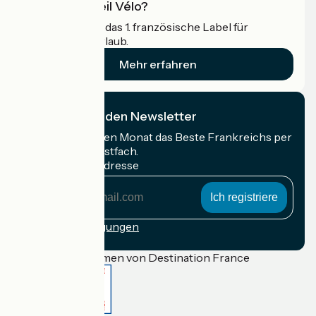
Was ist Accueil Vélo?
Accueil Vélo ist das 1. französische Label für
Radfahrer im Urlaub.
Mehr erfahren
Ich abonniere den Newsletter
Erhalten Sie jeden Monat das Beste Frankreichs per
Rad in Ihrem Postfach.
Meine E-Mail-Adresse
Meine
E-
Mail-
Anmeldebedingungen
Adresse
Gefördert im Rahmen von Destination France