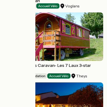
Hotel Le Cervolan
Voglans
Hotels
Accueil Vélo
Rouge Fougères Caravan- Les 7 Laux 3-star
campsite
Theys
Unusual accommodation
Accueil Vélo