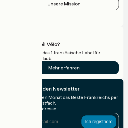
Unsere Mission
Pressebereich
Profi-Bereich
Was ist Accueil Vélo?
Accueil Vélo ist das 1. französische Label für
Radfahrer im Urlaub.
Mehr erfahren
Ich abonniere den Newsletter
Erhalten Sie jeden Monat das Beste Frankreichs per
Rad in Ihrem Postfach.
Meine E-Mail-Adresse
Meine
E-