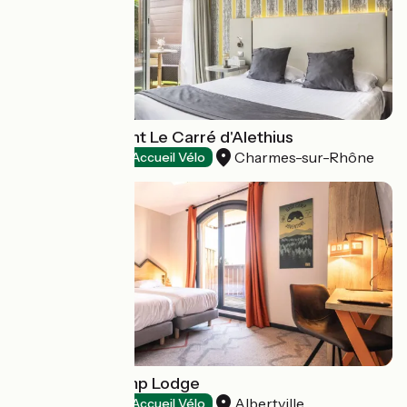
Hôtel-Restaurant Le Carré d'Alethius
Charmes-sur-Rhône
Hotels
Accueil Vélo
Hôtel Base Camp Lodge
Albertville
Hotels
Accueil Vélo