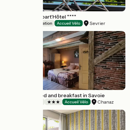
Côte Ouest Appart'Hôtel ****
Sevrier
Group accommodation
Accueil Vélo
Le Doux Nid : bed and breakfast in Savoie
Chanaz
Bed and breakfast
Accueil Vélo