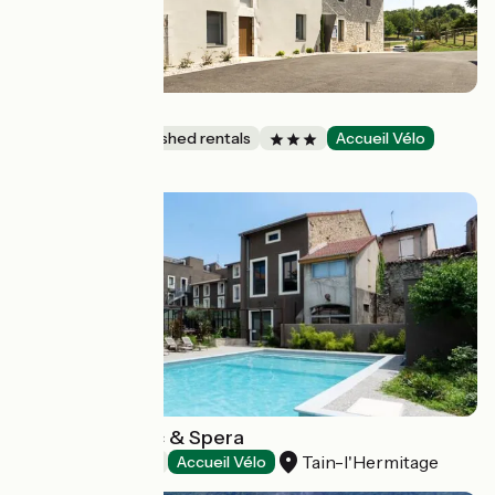
Gite Du Miron
Lodgings and furnished rentals
Accueil Vélo
Saint-Paul
Hôtel & Spa Fac & Spera
Tain-l'Hermitage
Hotels
Accueil Vélo