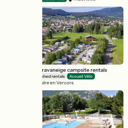
Le Vercors - Caravaneige campsite rentals
Lodgings and furnished rentals
Accueil Vélo
Autrans-Méaudre en Vercors