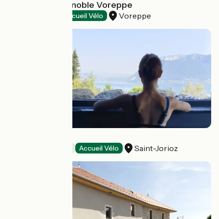
Ibis Budget Grenoble Voreppe
Voreppe
Hotels
Accueil Vélo
Les Ô d'Annecy
Saint-Jorioz
Bed and breakfast
Accueil Vélo