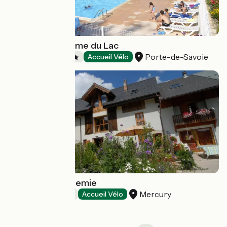
Camping La Ferme du Lac
Porte-de-Savoie
Campsites
Accueil Vélo
La Ferme de Noemie
Mercury
Bed and breakfast
Accueil Vélo