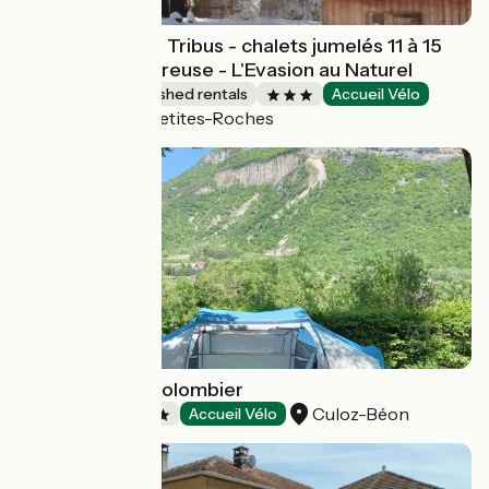
Les Chalets des Tribus - chalets jumelés 11 à 15
places en Chartreuse - L'Evasion au Naturel
Lodgings and furnished rentals
Accueil Vélo
Plateau-des-Petites-Roches
Campsite : Le Colombier
Culoz-Béon
Campsites
Accueil Vélo