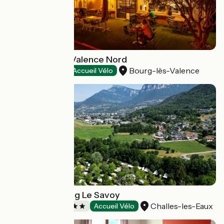
Hôtel Noemys Valence Nord
Bourg-lès-Valence
Hotels
Accueil Vélo
Family's Camping Le Savoy
Challes-les-Eaux
Campsites
Accueil Vélo