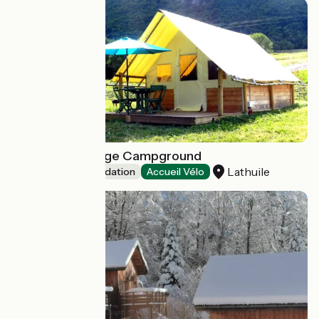
Taillefer Ecolodge Campground
Lathuile
Unusual accommodation
Accueil Vélo