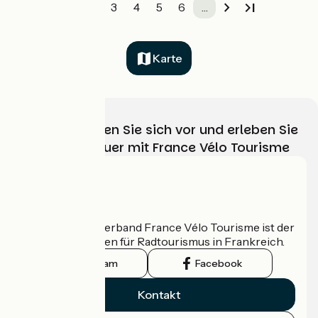
1
2
3
4
5
6
…
Karte
Wählen, bereiten Sie sich vor und erleben Sie
Ihr Radabenteuer mit France Vélo Tourisme
Wer sind wir?
Der nationale Verband France Vélo Tourisme ist der
offizielle Leitfaden für Radtourismus in Frankreich.
Instagram
Facebook
Kontakt