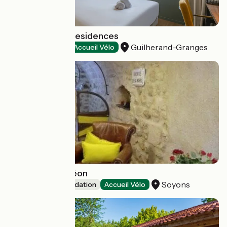
Tulip Hotels & Residences
Guilherand-Granges
Hotels
Accueil Vélo
L' Antre de Siméon
Soyons
Unusual accommodation
Accueil Vélo