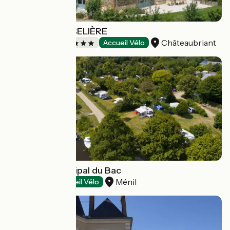
GÎTE LA ROUSSELIÈRE
Châteaubriant
Stopover gites
Accueil Vélo
Camping municipal du Bac
Ménil
Campsites
Accueil Vélo