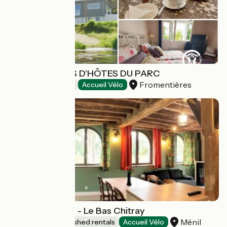
LES CHAMBRES D'HÔTES DU PARC
Fromentières
Bed and breakfast
Accueil Vélo
Gîte l'Orangerie - Le Bas Chitray
Ménil
Lodgings and furnished rentals
Accueil Vélo