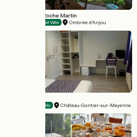
Camping de la Roche Martin
Ombrée d'Anjou
Campsites
Accueil Vélo
Hôtel le Cerf
Château-Gontier-sur-Mayenne
Hotels
Accueil Vélo