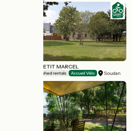
LES GÎTES DU PETIT MARCEL
Soudan
Lodgings and furnished rentals
Accueil Vélo