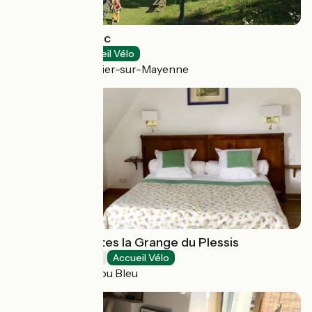
Camping du Parc
Campsites
Accueil Vélo
Château-Gontier-sur-Mayenne
Chambres d'hôtes la Grange du Plessis
Bed and breakfast
Accueil Vélo
Segré-en-Anjou Bleu