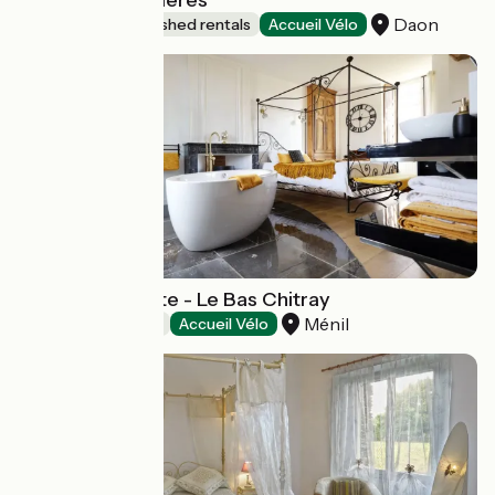
Chalets des Rivières
Daon
Lodgings and furnished rentals
Accueil Vélo
Chambres d'hôte - Le Bas Chitray
Ménil
Bed and breakfast
Accueil Vélo