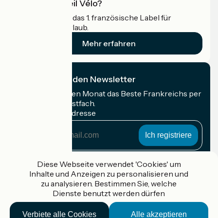
Was ist Accueil Vélo?
Accueil Vélo ist das 1. französische Label für
Radfahrer im Urlaub.
Mehr erfahren
Ich abonniere den Newsletter
Erhalten Sie jeden Monat das Beste Frankreichs per
Rad in Ihrem Postfach.
Meine E-Mail-Adresse
Meine
E-
Mail-
Anmeldebedingungen
Adresse
Diese Webseite verwendet 'Cookies' um
Inhalte und Anzeigen zu personalisieren und
Gefördert im Rahmen von Destination France
zu analysieren. Bestimmen Sie, welche
Dienste benutzt werden dürfen
Verbiete alle Cookies
Alle akzeptieren