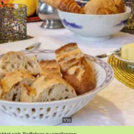
1
/
10
ichtet sich, Radfahrer zu empfangen.