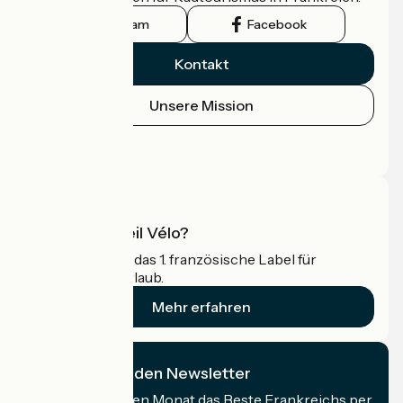
Instagram
Facebook
Kontakt
Unsere Mission
Pressebereich
Profi-Bereich
Was ist Accueil Vélo?
Accueil Vélo ist das 1. französische Label für
Radfahrer im Urlaub.
Mehr erfahren
Ich abonniere den Newsletter
Erhalten Sie jeden Monat das Beste Frankreichs per