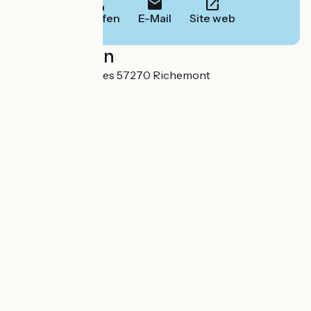
Anrufen
E-Mail
Site web
Localisation
19 rue Saint-Jacques 57270 Richemont