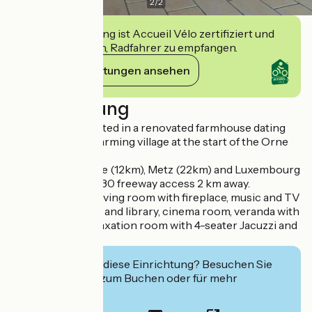
2
/
2
Diese Einrichtung ist Accueil Vélo zertifiziert und
verpflichtet sich, Radfahrer zu empfangen.
Ihre Verpflichtungen ansehen
Beschreibung
This house is located in a renovated farmhouse dating
from 1807, in a charming village at the start of the Orne
valley.
Close to Thionville (12km), Metz (22km) and Luxembourg
(45km). A31 and A30 freeway access 2 km away.
At your disposal: living room with fireplace, music and TV
area, billiard room and library, cinema room, veranda with
exercise bike. Relaxation room with 4-seater Jacuzzi and
infrared cabin.
Interessiert Sie diese Einrichtung? Besuchen Sie
deren Website zum Buchen oder für mehr
Informationen.