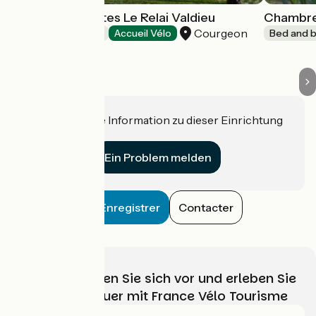
Chambres d'hôtes Le Relai Valdieu
Chambres
Courgeon
Bed and breakfast
Accueil Vélo
Bed and b
Haben Sie eine Information zu dieser Einrichtung
für uns?
Ein Problem melden
Enregistrer
Contacter
Wählen, bereiten Sie sich vor und erleben Sie
Ihr Radabenteuer mit France Vélo Tourisme