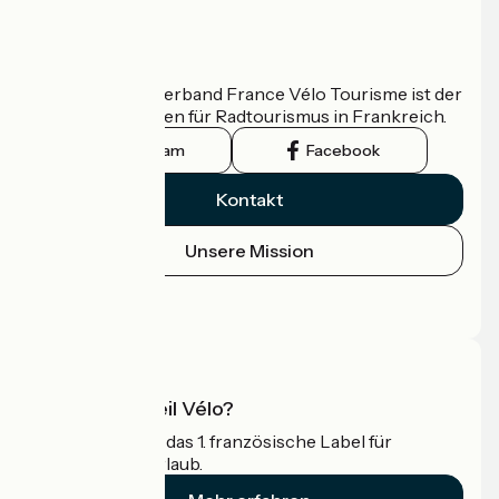
Wer sind wir?
Der nationale Verband France Vélo Tourisme ist der
offizielle Leitfaden für Radtourismus in Frankreich.
Instagram
Facebook
Kontakt
Unsere Mission
Pressebereich
Profi-Bereich
Was ist Accueil Vélo?
Accueil Vélo ist das 1. französische Label für
Radfahrer im Urlaub.