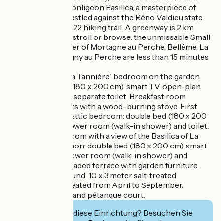
Notre Dame de Monligeon Basilica, a masterpiece of
Neo-Gothic art nestled against the Réno Valdieu state
forest and the GR 22 hiking trail. A greenway is 2 km
away. If you like to stroll or browse: the unmissable Small
Towns of Character of Mortagne au Perche, Bellême, La
Perrière and Longny au Perche are less than 15 minutes
away.
- Ground floor: "La Tannière" bedroom on the garden
level: double bed (180 x 200 cm), smart TV, open-plan
shower room and separate toilet. Breakfast room
reserved for guests with a wood-burning stove. First
floor: "Le Cocon" attic bedroom: double bed (180 x 200
cm), smart TV, shower room (walk-in shower) and toilet.
"Le Nichoir" bedroom with a view of the Basilica of La
Chapelle Montligeon: double bed (180 x 200 cm), smart
TV, open-plan shower room (walk-in shower) and
separate toilet. Shaded terrace with garden furniture.
Spa open year-round. 10 x 3 meter salt-treated
swimming pool, heated from April to September.
Unfenced garden and pétanque court.
Interessiert Sie diese Einrichtung? Besuchen Sie