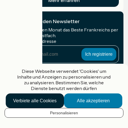
Mehr erfahren
Ich abonniere den Newsletter
Erhalten Sie jeden Monat das Beste Frankreichs per
Rad in Ihrem Postfach.
Meine E-Mail-Adresse
Meine
E-
Mail-
Anmeldebedingungen
Adresse
Diese Webseite verwendet 'Cookies' um
Inhalte und Anzeigen zu personalisieren und
Gefördert im Rahmen von Destination France
zu analysieren. Bestimmen Sie, welche
Dienste benutzt werden dürfen
Verbiete alle Cookies
Alle akzeptieren
Accueil Vélo Pro
Kontakt
Personalisieren
Rechtliche Informationen
DE
Kontakt
Privacy policy