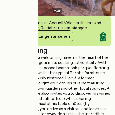
2
/
48
Diese Einrichtung ist Accueil Vélo zertifiziert und
verpflichtet sich, Radfahrer zu empfangen.
Ihre Verpflichtungen ansehen
Beschreibung
Le Relai Valdieu is a welcoming haven in the heart of the
Perche region for gourmets seeking authenticity. With
its terracotta tiles, exposed beams, oak parquet flooring,
and whitewashed walls, this typical Perche farmhouse
has been meticulously restored. Hervé, a former
restaurateur, will delight you with his cuisine featuring
produce from his own garden and other local sources. A
wine enthusiast, he also invites you to discover his wines
(mostly organic and sulfite-free) while sharing
anecdotes over a meal at his table d'hôtes (by
reservation). Here, you arrive as a visitor… and leave as a
friend. Just 1 kilometer away, don't miss the incredible