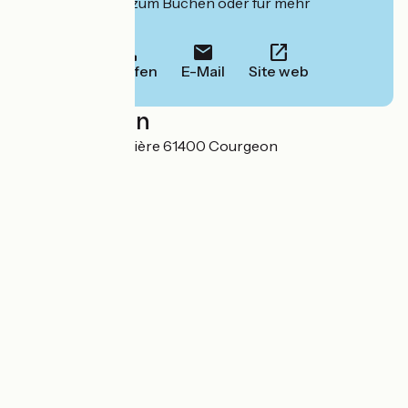
deren Website zum Buchen oder für mehr
Informationen.
Anrufen
E-Mail
Site web
Localisation
La petite Bretonnière 61400 Courgeon