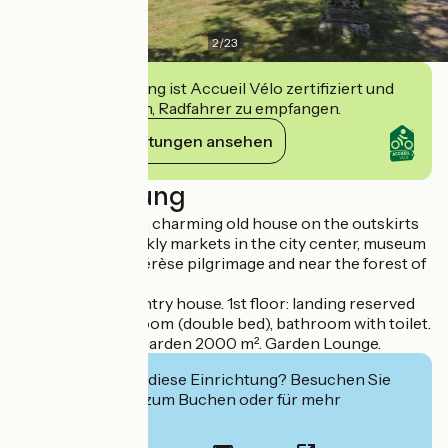
2
/
23
Diese Einrichtung ist Accueil Vélo zertifiziert und
verpflichtet sich, Radfahrer zu empfangen.
Ihre Verpflichtungen ansehen
Beschreibung
In a quiet hamlet, a charming old house on the outskirts
of Alençon: 2 weekly markets in the city center, museum
of lace, Sainte-Thérèse pilgrimage and near the forest of
Ecouves.
Independent country house. 1st floor: landing reserved
for guests, 1 bedroom (double bed), bathroom with toilet.
Central heating. Garden 2000 m². Garden Lounge.
Interessiert Sie diese Einrichtung? Besuchen Sie
deren Website zum Buchen oder für mehr
Informationen.