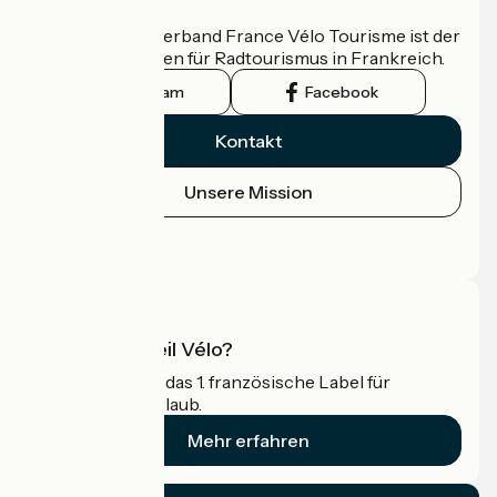
Wer sind wir?
Der nationale Verband France Vélo Tourisme ist der
offizielle Leitfaden für Radtourismus in Frankreich.
Instagram
Facebook
Kontakt
Unsere Mission
Pressebereich
Profi-Bereich
Was ist Accueil Vélo?
Accueil Vélo ist das 1. französische Label für
Radfahrer im Urlaub.
Mehr erfahren