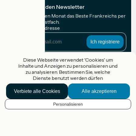
Ich abonniere den Newsletter
Erhalten Sie jeden Monat das Beste Frankreichs per
Rad in Ihrem Postfach.
Meine E-Mail-Adresse
Meine
E-
Mail-
Anmeldebedingungen
Adresse
Diese Webseite verwendet 'Cookies' um
Inhalte und Anzeigen zu personalisieren und
Gefördert im Rahmen von Destination France
zu analysieren. Bestimmen Sie, welche
Dienste benutzt werden dürfen
Verbiete alle Cookies
Alle akzeptieren
Accueil Vélo Pro
Kontakt
Personalisieren
Rechtliche Informationen
DE
Kontakt
Privacy policy
Kartenoptionen
Réalisation :
StudioJuillet
et
France Vélo Tourisme
Standard-Kartenhintergrund