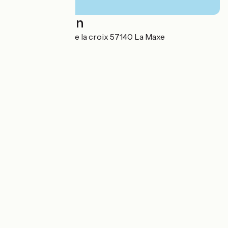
Localisation
10 chemin derrière la croix 57140 La Maxe