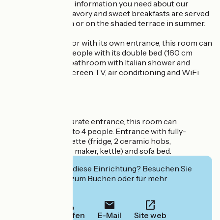
with all the tourist information you need about our
beautiful region. Savory and sweet breakfasts are served
in the dining room or on the shaded terrace in summer.
On the ground floor with its own entrance, this room can
accommodate 2 people with its double bed (160 cm
x200 cm) and its bathroom with Italian shower and
private WC. Flat-screen TV, air conditioning and WiFi
access.
Terrace room.
Upstairs with separate entrance, this room can
accommodate up to 4 people. Entrance with fully-
equipped kitchenette (fridge, 2 ceramic hobs,
microwave, coffee maker, kettle) and sofa bed.
Interessiert Sie diese Einrichtung? Besuchen Sie
deren Website zum Buchen oder für mehr
Informationen.
Anrufen
E-Mail
Site web