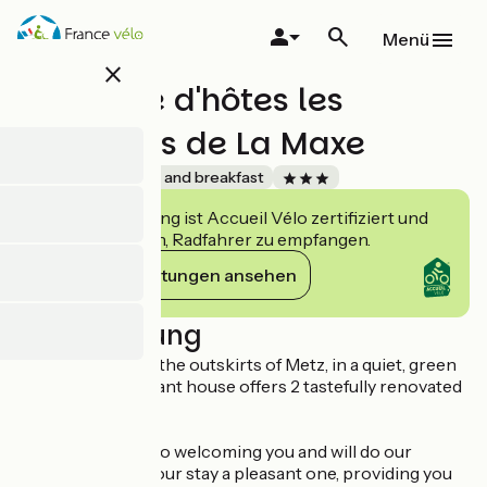
Direkt
zum
Menü
Inhalt
close
Chambre d'hôtes les
chambres de La Maxe
Accueil Vélo
Bed and breakfast
Diese Einrichtung ist Accueil Vélo zertifiziert und
verpflichtet sich, Radfahrer zu empfangen.
Ihre Verpflichtungen ansehen
Beschreibung
Ideally located on the outskirts of Metz, in a quiet, green
setting, this pleasant house offers 2 tastefully renovated
bedrooms.
We look forward to welcoming you and will do our
utmost to make your stay a pleasant one, providing you