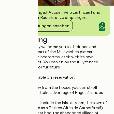
2
/
6
Diese Einrichtung ist Accueil Vélo zertifiziert und
verpflichtet sich, Radfahrer zu empfangen.
Ihre Verpflichtungen ansehen
Beschreibung
Isabelle and Jérémy welcome you to their bed and
breakfast in the heart of the Millevaches plateau.
The house has two bedrooms, each with its own
bathroom and toilet. You can enjoy the fully fenced
garden with outdoor furniture.
Table d'hôtes available on reservation.
Just a stone's throw from the house, you can stroll
around the lake and take advantage of Bugeat's shops.
Nearby attractions include the lake at Viam, the town of
Treignac (classified as a Petites Cités de Caractère®),
the Longeyroux peat bog, the abandoned village of