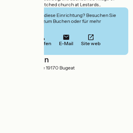
Clédat and the thatched church at Lestards...
Interessiert Sie diese Einrichtung? Besuchen Sie
deren Website zum Buchen oder für mehr
Informationen.
Anrufen
E-Mail
Site web
Localisation
1, rue de la Ganette 19170 Bugeat