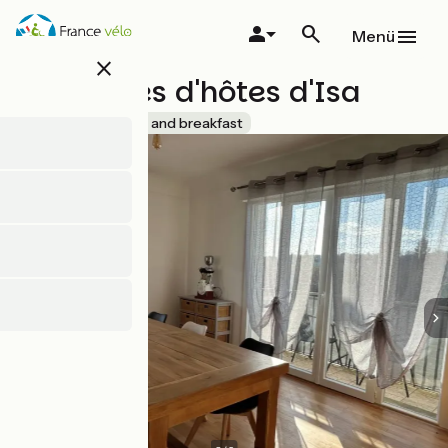
Direkt
zum
Menü
Inhalt
close
Chambres d'hôtes d'Isa
Accueil Vélo
Bed and breakfast