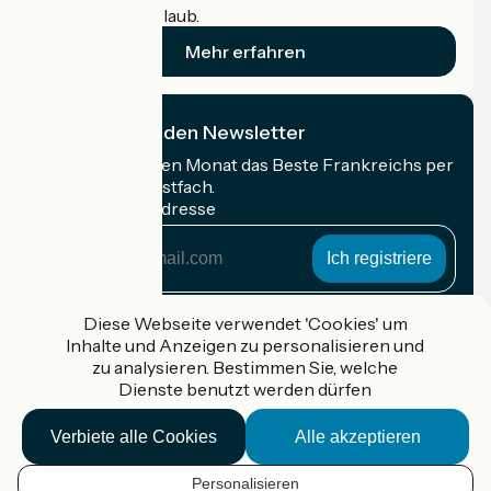
Radfahrer im Urlaub.
Mehr erfahren
Ich abonniere den Newsletter
Erhalten Sie jeden Monat das Beste Frankreichs per
Rad in Ihrem Postfach.
Meine E-Mail-Adresse
Meine
E-
Mail-
Anmeldebedingungen
Adresse
Diese Webseite verwendet 'Cookies' um
Inhalte und Anzeigen zu personalisieren und
Gefördert im Rahmen von Destination France
zu analysieren. Bestimmen Sie, welche
Dienste benutzt werden dürfen
Verbiete alle Cookies
Alle akzeptieren
Accueil Vélo Pro
Kontakt
Personalisieren