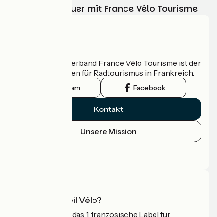
Ihr Radabenteuer mit France Vélo Tourisme
Wer sind wir?
Der nationale Verband France Vélo Tourisme ist der
offizielle Leitfaden für Radtourismus in Frankreich.
Instagram
Facebook
Kontakt
Unsere Mission
Pressebereich
Profi-Bereich
Was ist Accueil Vélo?
Accueil Vélo ist das 1. französische Label für