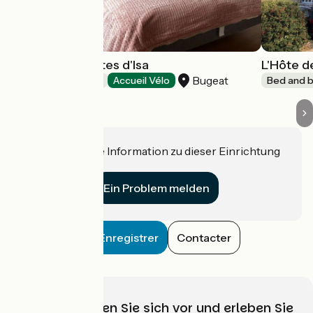
Chambres d'hôtes d'Isa
L'Hôte d
Bugeat
Bed and breakfast
Accueil Vélo
Bed and b
Haben Sie eine Information zu dieser Einrichtung
für uns?
Ein Problem melden
Enregistrer
Contacter
Wählen, bereiten Sie sich vor und erleben Sie