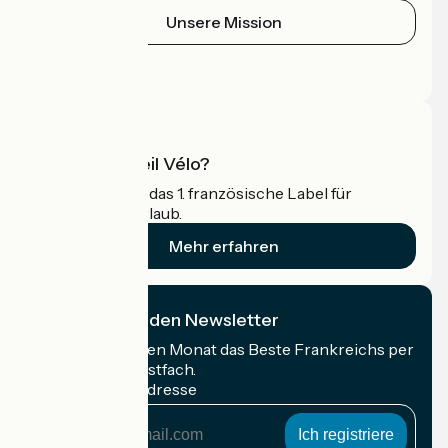
Unsere Mission
Pressebereich
Profi-Bereich
Was ist Accueil Vélo?
Accueil Vélo ist das 1. französische Label für
Radfahrer im Urlaub.
Mehr erfahren
Ich abonniere den Newsletter
Erhalten Sie jeden Monat das Beste Frankreichs per
Rad in Ihrem Postfach.
Meine E-Mail-Adresse
Meine
E-