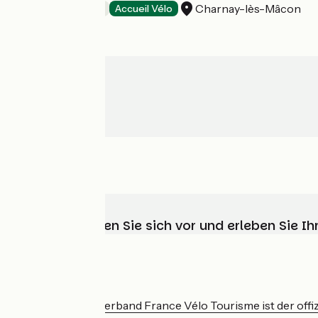
Charnay-lès-Mâcon
Bed and breakfast
Accueil Vélo
Wählen, bereiten Sie sich vor und erleben Sie 
Wer sind wir?
Der nationale Verband France Vélo Tourisme ist der offiz