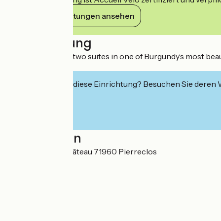
Ihre Verpflichtungen ansehen
Beschreibung
Three rooms and two suites in one of Burgundy’s most beaut
tasting.
Interessiert Sie diese Einrichtung? Besuchen Sie deren
Localisation
144, chemin du Château 71960 Pierreclos