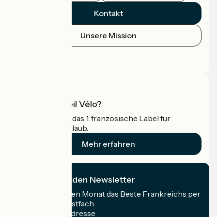
Kontakt
Unsere Mission
Pressebereich
Profi-Bereich
Was ist Accueil Vélo?
Accueil Vélo ist das 1. französische Label für
Radfahrer im Urlaub.
Mehr erfahren
Ich abonniere den Newsletter
Erhalten Sie jeden Monat das Beste Frankreichs per
Rad in Ihrem Postfach.
Meine E-Mail-Adresse