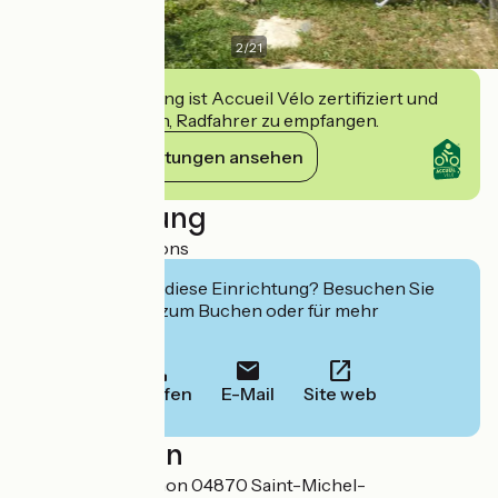
2
/
21
Diese Einrichtung ist Accueil Vélo zertifiziert und
verpflichtet sich, Radfahrer zu empfangen.
Ihre Verpflichtungen ansehen
Beschreibung
2 Rooms - 5 Persons
Interessiert Sie diese Einrichtung? Besuchen Sie
deren Website zum Buchen oder für mehr
Informationen.
Anrufen
E-Mail
Site web
Localisation
4614, route de Banon 04870 Saint-Michel-