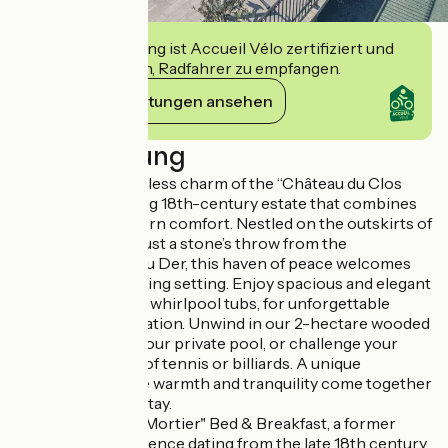
Diese Einrichtung ist Accueil Vélo zertifiziert und
verpflichtet sich, Radfahrer zu empfangen.
Ihre Verpflichtungen ansehen
Beschreibung
Discover the timeless charm of the “Château du Clos
Mortier,” a stunning 18th-century estate that combines
history with modern comfort. Nestled on the outskirts of
Saint-Dizier and just a stone’s throw from the
magnificent Lac du Der, this haven of peace welcomes
you to an enchanting setting. Enjoy spacious and elegant
rooms, some with whirlpool tubs, for unforgettable
moments of relaxation. Unwind in our 2-hectare wooded
park, take a dip in our private pool, or challenge your
friends to a game of tennis or billiards. A unique
experience where warmth and tranquility come together
for a memorable stay.
"Château du Clos Mortier" Bed & Breakfast, a former
ironmaster’s residence dating from the late 18th century.