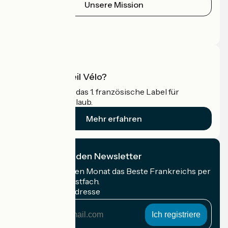
Unsere Mission
Pressebereich
Profi-Bereich
Was ist Accueil Vélo?
Accueil Vélo ist das 1. französische Label für
Radfahrer im Urlaub.
Mehr erfahren
Ich abonniere den Newsletter
Erhalten Sie jeden Monat das Beste Frankreichs per
Rad in Ihrem Postfach.
Meine E-Mail-Adresse
Meine
E-