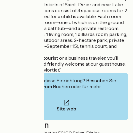
Located on the outskirts of Saint-Dizier and near Lake
Der. Accommodations consist of 4 spacious rooms for 2
people. An extra bed for a child is available. Each room
has a private bathroom—one of which is on the ground
floor and features a bathtub—and a private restroom.
Amenities include: 1 living room, 1 billiards room, parking,
and a courtyard. Outdoor areas: 2-hectare park, private
pool (open May 15–September 15), tennis court, and
patio furniture.
Whether you’re a tourist or a business traveler, you’ll
receive a warm and friendly welcome at our guesthouse,
“Château du Clos Mortier.”
Interessiert Sie diese Einrichtung? Besuchen Sie
deren Website zum Buchen oder für mehr
Informationen.
Site web
Localisation