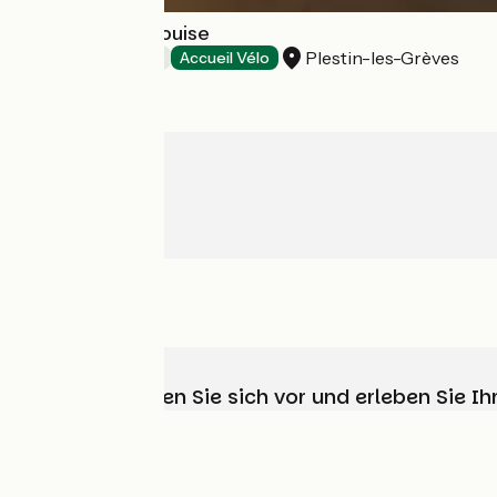
Comme Chez Louise
Plestin-les-Grèves
Bed and breakfast
Accueil Vélo
Wählen, bereiten Sie sich vor und erleben Sie 
Wer sind wir?