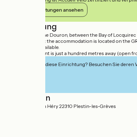
Ihre Verpflichtungen ansehen
Beschreibung
At the mouth of the Douron, between the Bay of Locquirec a
A plus for walkers: the accommodation is located on the GR3
Weekly rentals available.
The Kaïa restaurant is just a hundred metres away (open f
Interessiert Sie diese Einrichtung? Besuchen Sie deren
Localisation
10 Quai de Toul An Héry 22310 Plestin-les-Grèves