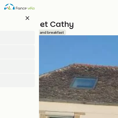
Direkt
zum
Inhalt
close
Chez Eric et Cathy
Accueil Vélo
Bed and breakfast