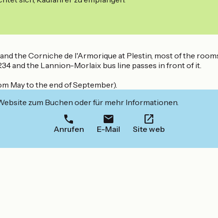
nd the Corniche de l'Armorique at Plestin, most of the rooms 
4 and the Lannion-Morlaix bus line passes in front of it.
rom May to the end of September).
 Website zum Buchen oder für mehr Informationen.
Anrufen
E-Mail
Site web