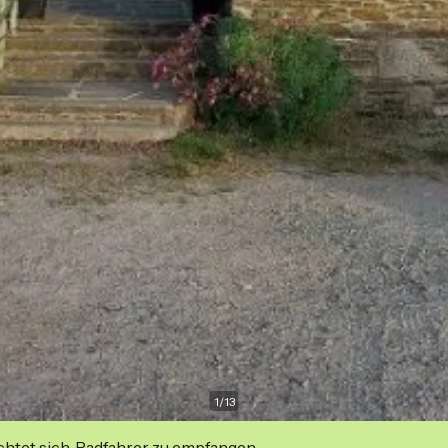
1
/
13
ichtet sich, Radfahrer zu empfangen.