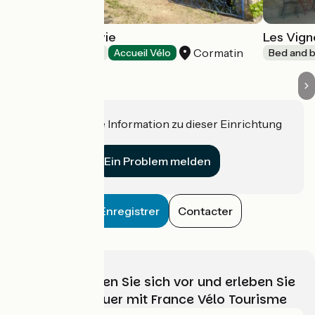
Couleurs de la vie
Les Vign
Cormatin
Bed and breakfast
Accueil Vélo
Bed and b
Haben Sie eine Information zu dieser Einrichtung
für uns?
Ein Problem melden
Enregistrer
Contacter
Wählen, bereiten Sie sich vor und erleben Sie
Ihr Radabenteuer mit France Vélo Tourisme