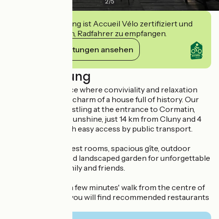
2
/
5
Diese Einrichtung ist Accueil Vélo zertifiziert und
verpflichtet sich, Radfahrer zu empfangen.
Ihre Verpflichtungen ansehen
Beschreibung
Welcome to a place where conviviality and relaxation
combine with the charm of a house full of history. Our
establishment, nestling at the entrance to Cormatin,
offers peace and sunshine, just 14 km from Cluny and 4
km from Taizé, with easy access by public transport.
Enjoy our cosy guest rooms, spacious gîte, outdoor
swimming pool and landscaped garden for unforgettable
moments with family and friends.
Our house is just a few minutes' walk from the centre of
Cormatin, where you will find recommended restaurants
and shops.