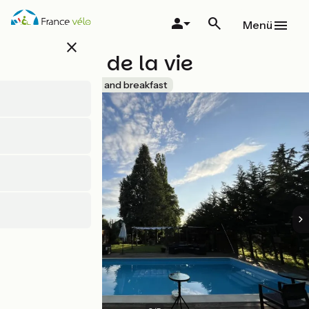
Direkt
zum
Menü
Inhalt
close
Couleurs de la vie
Accueil Vélo
Bed and breakfast