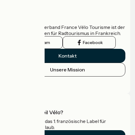
Wer sind wir?
Der nationale Verband France Vélo Tourisme ist der
offizielle Leitfaden für Radtourismus in Frankreich.
Instagram
Facebook
Kontakt
Unsere Mission
Pressebereich
Profi-Bereich
Was ist Accueil Vélo?
Accueil Vélo ist das 1. französische Label für
Radfahrer im Urlaub.