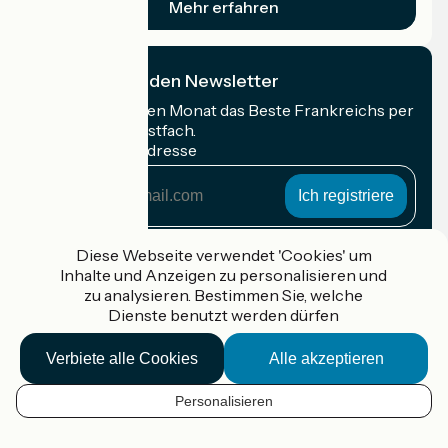
Mehr erfahren
Ich abonniere den Newsletter
Erhalten Sie jeden Monat das Beste Frankreichs per
Rad in Ihrem Postfach.
Meine E-Mail-Adresse
Meine
E-
Mail-
Anmeldebedingungen
Adresse
Diese Webseite verwendet 'Cookies' um
Inhalte und Anzeigen zu personalisieren und
Gefördert im Rahmen von Destination France
zu analysieren. Bestimmen Sie, welche
Dienste benutzt werden dürfen
Verbiete alle Cookies
Alle akzeptieren
Accueil Vélo Pro
Kontakt
Personalisieren
Rechtliche Informationen
DE
Kontakt
Privacy policy