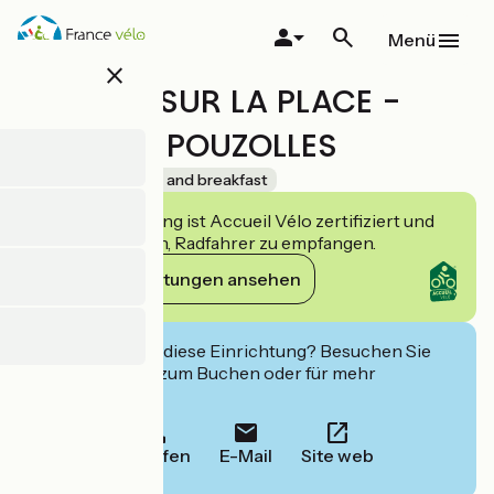
Direkt
zum
Menü
Inhalt
close
DES LITS SUR LA PLACE -
TERRE DE POUZOLLES
Accueil Vélo
Bed and breakfast
Diese Einrichtung ist Accueil Vélo zertifiziert und
verpflichtet sich, Radfahrer zu empfangen.
Ihre Verpflichtungen ansehen
Interessiert Sie diese Einrichtung? Besuchen Sie
deren Website zum Buchen oder für mehr
Informationen.
Anrufen
E-Mail
Site web