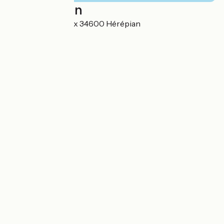
Localisation
12 Place de la Croix 34600 Hérépian