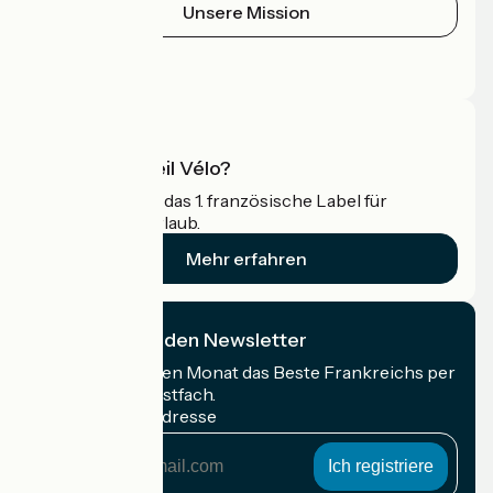
Unsere Mission
Pressebereich
Profi-Bereich
Was ist Accueil Vélo?
Accueil Vélo ist das 1. französische Label für
Radfahrer im Urlaub.
Mehr erfahren
Ich abonniere den Newsletter
Erhalten Sie jeden Monat das Beste Frankreichs per
Rad in Ihrem Postfach.
Meine E-Mail-Adresse
Meine
E-