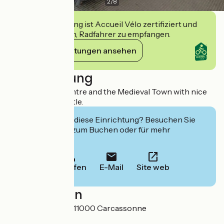
2
/
8
Diese Einrichtung ist Accueil Vélo zertifiziert und
verpflichtet sich, Radfahrer zu empfangen.
Ihre Verpflichtungen ansehen
Beschreibung
Near the town centre and the Medieval Town with nice
view over the Castle.
Interessiert Sie diese Einrichtung? Besuchen Sie
deren Website zum Buchen oder für mehr
Informationen.
Anrufen
E-Mail
Site web
Localisation
19 rue du manège 11000 Carcassonne