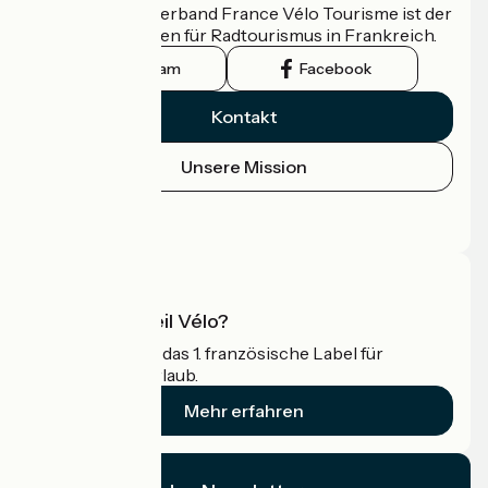
Der nationale Verband France Vélo Tourisme ist der
offizielle Leitfaden für Radtourismus in Frankreich.
Instagram
Facebook
Kontakt
Unsere Mission
Pressebereich
Profi-Bereich
Was ist Accueil Vélo?
Accueil Vélo ist das 1. französische Label für
Radfahrer im Urlaub.
Mehr erfahren