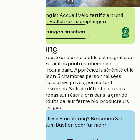
2
/
8
Diese Einrichtung ist Accueil Vélo zertifiziert und
verpflichtet sich, Radfahrer zu empfangen.
Ihre Verpflichtungen ansehen
Beschreibung
La restauration de cette ancienne étable est magnifique :
pierres apparentes, vieilles poutres, cheminée
ardéchoise et son four à pain... Appréciez la sérénité et le
silence de leur maison. 5 chambres personnalisées
toutes avec salle d'eau et wc privés, permettant
d'accueillir 2 à 4 personnes. Salle de détente pour les
jeux ou la lecture, repas sur réserv. pris dans la grande
salle à manger. Produits de leur ferme bio, producteurs
locaux, plantes sauvages.
Interessiert Sie diese Einrichtung? Besuchen Sie
deren Website zum Buchen oder für mehr
Informationen.