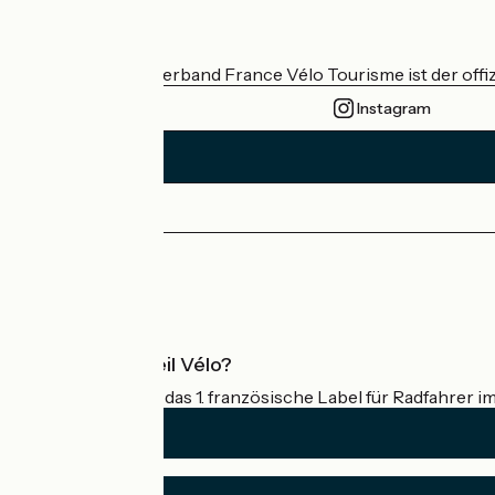
Wer sind wir?
Der nationale Verband France Vélo Tourisme ist der offiz
Instagram
Pressebereich
Profi-Bereich
Was ist Accueil Vélo?
Accueil Vélo ist das 1. französische Label für Radfahrer i