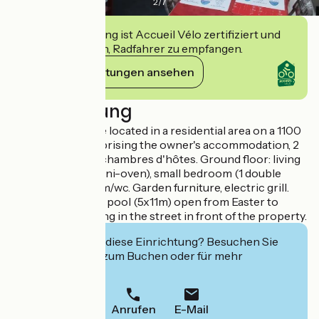
2
/
7
Diese Einrichtung ist Accueil Vélo zertifiziert und
verpflichtet sich, Radfahrer zu empfangen.
Ihre Verpflichtungen ansehen
Beschreibung
Gîte set in a house located in a residential area on a 1100
m² property comprising the owner's accommodation, 2
other gîtes and a chambres d'hôtes. Ground floor: living
room/kitchen (mini-oven), small bedroom (1 double
bed), shower room/wc. Garden furniture, electric grill.
Shared swimming pool (5x11m) open from Easter to
September. Parking in the street in front of the property.
Interessiert Sie diese Einrichtung? Besuchen Sie
deren Website zum Buchen oder für mehr
Informationen.
Anrufen
E-Mail