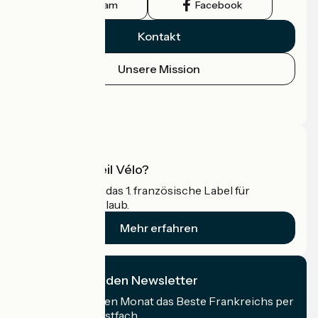
Instagram
Facebook
Kontakt
Unsere Mission
Pressebereich
Profi-Bereich
Was ist Accueil Vélo?
Accueil Vélo ist das 1. französische Label für
Radfahrer im Urlaub.
Mehr erfahren
Ich abonniere den Newsletter
Erhalten Sie jeden Monat das Beste Frankreichs per
Rad in Ihrem Postfach.