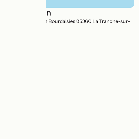
Localisation
5 chemin Chétives Bourdaisies 85360 La Tranche-sur-
Mer