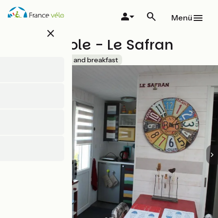
Direkt
zum
Menü
Inhalt
close
La Boussole - Le Safran
Accueil Vélo
Bed and breakfast