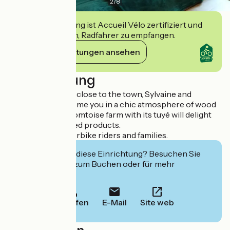
2
/
8
Diese Einrichtung ist Accueil Vélo zertifiziert und
verpflichtet sich, Radfahrer zu empfangen.
Ihre Verpflichtungen ansehen
Beschreibung
In a green setting, close to the town, Sylvaine and
Christophe welcome you in a chic atmosphere of wood
and stone. This Comtoise farm with its tuyé will delight
you with its smoked products.
Welcome to motorbike riders and families.
Interessiert Sie diese Einrichtung? Besuchen Sie
deren Website zum Buchen oder für mehr
Informationen.
Anrufen
E-Mail
Site web