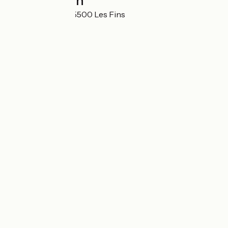
Localisation
4 Les Frenelots 25500 Les Fins