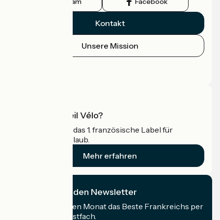
Instagram
Facebook
Kontakt
Unsere Mission
Pressebereich
Profi-Bereich
Was ist Accueil Vélo?
Accueil Vélo ist das 1. französische Label für
Radfahrer im Urlaub.
Mehr erfahren
Ich abonniere den Newsletter
Erhalten Sie jeden Monat das Beste Frankreichs per
Rad in Ihrem Postfach.