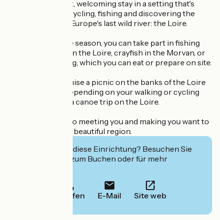
You'll enjoy a quiet, welcoming stay in a setting that's
ideal for walking, cycling, fishing and discovering the
flora and fauna of Europe's last wild river: the Loire.
Depending on the season, you can take part in fishing
trips for small fry in the Loire, crayfish in the Morvan, or
mushroom picking, which you can eat or prepare on site.
We can also organise a picnic on the banks of the Loire
or in the forest, depending on your walking or cycling
itinerary, or even a canoe trip on the Loire.
We look forward to meeting you and making you want to
come back to this beautiful region.
Interessiert Sie diese Einrichtung? Besuchen Sie
deren Website zum Buchen oder für mehr
Informationen.
Anrufen
E-Mail
Site web