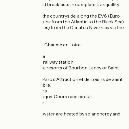
your home-cooked breakfasts in complete tranquillity.
We are located in the countryside, along the EV6 (Euro
Véloroute which runs from the Atlantic to the Black Sea)
and 5 km (15 minutes) from the Canal du Nivernais via the
EV6.
Distances from La Chaume en Loire :
4km from the Loire
9 km from Decize railway station
30 km from the spa resorts of Bourbon Lancy or Saint
Honoré les Bains
40 km from PAL (Parc d'Attraction et de Loisirs de Saint
Pourçain-sur-Besbre)
40 km from Moulins
40 km from the Magny-Cours race circuit
45 km from Nevers
The buildings and water are heated by solar energy and
methanisation.