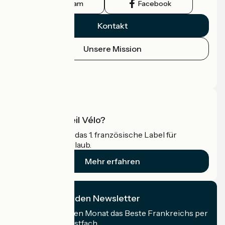
Instagram
Facebook
Kontakt
Unsere Mission
Pressebereich
Profi-Bereich
Was ist Accueil Vélo?
Accueil Vélo ist das 1. französische Label für
Radfahrer im Urlaub.
Mehr erfahren
Ich abonniere den Newsletter
Erhalten Sie jeden Monat das Beste Frankreichs per
Rad in Ihrem Postfach.