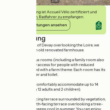
2
/
30
Diese Einrichtung ist Accueil Vélo zertifiziert und
verpflichtet sich, Radfahrer zu empfangen.
Ihre Verpflichtungen ansehen
Beschreibung
In the small village of Devay overlooking the Loire, we
welcome you to an old renovated farmhouse.
We offer 5 spacious rooms (including a family room also
organised to allow access for people with reduced
mobility) decorated with a farm theme. Each room has its
own private shower and toilet.
The building can comfortably accommodate up to 14
people (maximum 12 adults and 2 children).
There is a west-facing terrace surrounded by vegetation,
and a covered south-facing terrace overlooking a tree-
lined garden that keeps cool in summer. You can enjoy