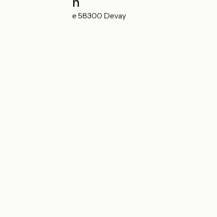
Localisation
16 rue de la chaume 58300 Devay