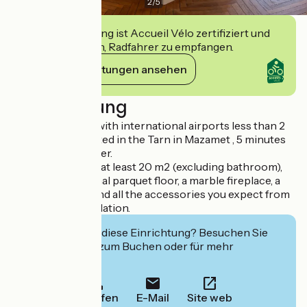
2
/
5
Diese Einrichtung ist Accueil Vélo zertifiziert und
verpflichtet sich, Radfahrer zu empfangen.
Ihre Verpflichtungen ansehen
Beschreibung
Easily accessible with international airports less than 2
hours by car, located in the Tarn in Mazamet , 5 minutes
from the city center.
All our rooms are at least 20 m2 (excluding bathroom),
each has its original parquet floor, a marble fireplace, a
queen-size bed, and all the accessories you expect from
quality accommodation.
Interessiert Sie diese Einrichtung? Besuchen Sie
deren Website zum Buchen oder für mehr
Informationen.
Anrufen
E-Mail
Site web