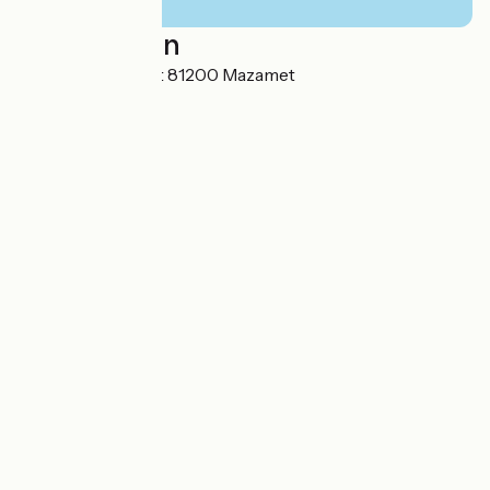
Localisation
15 boulevard Soult 81200 Mazamet