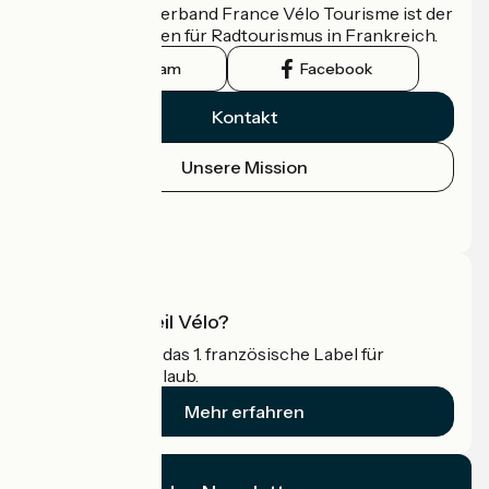
Der nationale Verband France Vélo Tourisme ist der
offizielle Leitfaden für Radtourismus in Frankreich.
Instagram
Facebook
Kontakt
Unsere Mission
Pressebereich
Profi-Bereich
Was ist Accueil Vélo?
Accueil Vélo ist das 1. französische Label für
Radfahrer im Urlaub.
Mehr erfahren