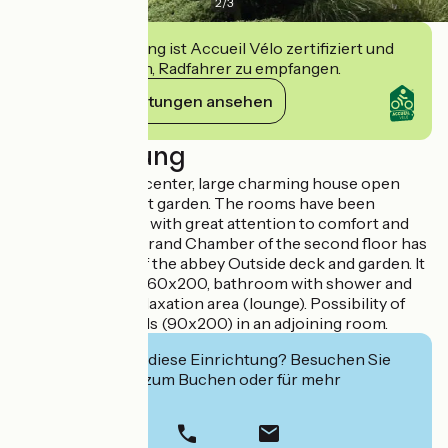
2
/
3
Diese Einrichtung ist Accueil Vélo zertifiziert und
verpflichtet sich, Radfahrer zu empfangen.
Ihre Verpflichtungen ansehen
Beschreibung
Near the historic center, large charming house open
onto a magnificent garden. The rooms have been
carefully restored with great attention to comfort and
decoration. The Grand Chamber of the second floor has
a view over part of the abbey Outside deck and garden. It
has a double bed 160x200, bathroom with shower and
toilet. Beautiful relaxation area (lounge). Possibility of
two additional beds (90x200) in an adjoining room.
Interessiert Sie diese Einrichtung? Besuchen Sie
deren Website zum Buchen oder für mehr
Informationen.