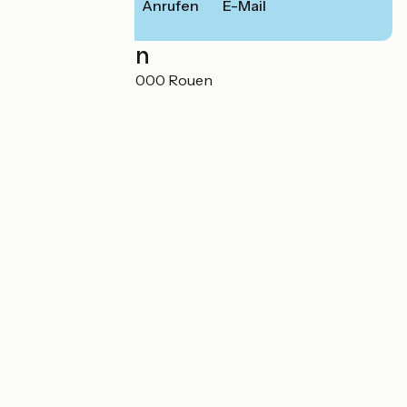
Anrufen
E-Mail
Localisation
49 rue d'Elbeuf 76000 Rouen