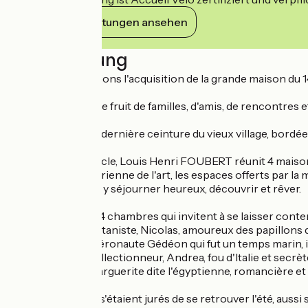
Ihre Verpflichtungen ansehen
Beschreibung
En 2019, nous faisions l'acquisition de la grande maison du
Cette maison est le fruit de familles, d'amis, de rencontres e
Elle se situe sur la dernière ceinture du vieux village, bordé
A la fin du XIXe siècle, Louis Henri FOUBERT réunit 4 maiso
Historien et Historienne de l'art, les espaces offerts par la
vous y sentir bien, y séjourner heureux, découvrir et rêver.
Nous proposons 4 chambres qui invitent à se laisser conter
La chambre du botaniste, Nicolas, amoureux des papillons qu
La chambre de l'aéronaute Gédéon qui fut un temps marin, i
La chambre du collectionneur, Andrea, fou d'Italie et sec
La chambre de Marguerite dite l'égyptienne, romancière et 
Enfants, ces amis s'étaient jurés de se retrouver l'été, auss