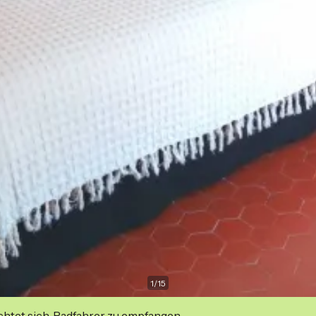
1
/
15
ichtet sich, Radfahrer zu empfangen.