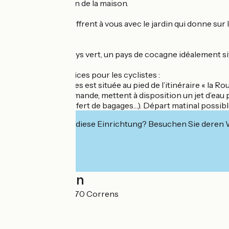
faisant l'acquisition de la maison.
Près de 250 m² s'offrent à vous avec le jardin qui donne sur l
canoës !
Correns est un pays vert, un pays de cocagne idéalement situ
Accueil Vélo, services pour les cyclistes :
La chambre d'hôtes est située au pied de l’itinéraire « la Ro
votre linge sur demande, mettent à disposition un jet d’eau 
réparateurs, transfert de bagages…). Départ matinal possib
Interessiert Sie diese Einrichtung? Besuchen Sie deren
Localisation
14, Grand Rue 83570 Correns