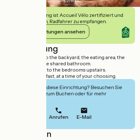
2
/
11
Diese Einrichtung ist Accueil Vélo zertifiziert und
verpflichtet sich, Radfahrer zu empfangen.
Ihre Verpflichtungen ansehen
Beschreibung
You have access to the backyard, the eating area, the
living room and the shared bathroom.
A few steps to get to the bedrooms upstairs.
Self service breakfast, at a time of your choosing.
Interessiert Sie diese Einrichtung? Besuchen Sie
deren Website zum Buchen oder für mehr
Informationen.
Anrufen
E-Mail
Localisation