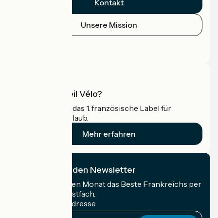
Kontakt
Unsere Mission
Pressebereich
Profi-Bereich
Was ist Accueil Vélo?
Accueil Vélo ist das 1. französische Label für
Radfahrer im Urlaub.
Mehr erfahren
Ich abonniere den Newsletter
Erhalten Sie jeden Monat das Beste Frankreichs per
Rad in Ihrem Postfach.
Meine E-Mail-Adresse