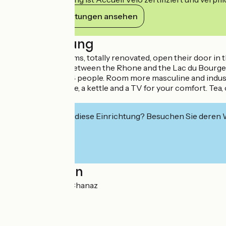
Ihre Verpflichtungen ansehen
Beschreibung
Five beautiful rooms, totally renovated, open their door in t
charming place, between the Rhone and the Lac du Bourget
THE POST: for 2/4 people. Room more masculine and industri
fridge, a microwave, a kettle and a TV for your comfort. Tea,
parking.
Interessiert Sie diese Einrichtung? Besuchen Sie deren
Localisation
Chef Lieu 73310 Chanaz