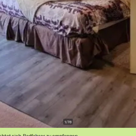
1
/
78
ichtet sich, Radfahrer zu empfangen.