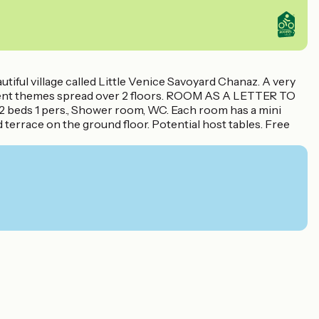
utiful village called Little Venice Savoyard Chanaz. A very
erent themes spread over 2 floors. ROOM AS A LETTER TO
 2 beds 1 pers., Shower room, WC. Each room has a mini
d terrace on the ground floor. Potential host tables. Free