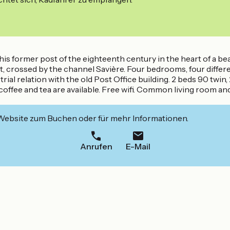
his former post of the eighteenth century in the heart of a bea
, crossed by the channel Savière. Four bedrooms, four diff
al relation with the old Post Office building. 2 beds 90 twin,
 coffee and tea are available. Free wifi. Common living room an
 Website zum Buchen oder für mehr Informationen.
Anrufen
E-Mail