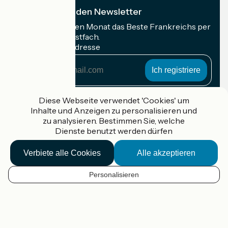
Ich abonniere den Newsletter
Erhalten Sie jeden Monat das Beste Frankreichs per
Rad in Ihrem Postfach.
Meine E-Mail-Adresse
Meine
E-
Mail-
Anmeldebedingungen
Adresse
Diese Webseite verwendet 'Cookies' um
Inhalte und Anzeigen zu personalisieren und
Gefördert im Rahmen von Destination France
zu analysieren. Bestimmen Sie, welche
Dienste benutzt werden dürfen
Verbiete alle Cookies
Alle akzeptieren
Accueil Vélo Pro
Kontakt
Personalisieren
Rechtliche Informationen
DE
Kontakt
Privacy policy
Kartenoptionen
Réalisation :
StudioJuillet
et
France Vélo Tourisme
Standard-Kartenhintergrund