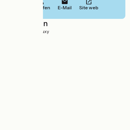
Anrufen
E-Mail
Site web
Localisation
Davenay 71390 Buxy