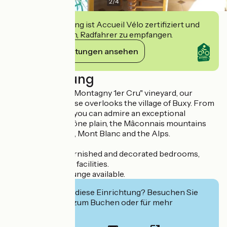
2
/
4
Diese Einrichtung ist Accueil Vélo zertifiziert und
verpflichtet sich, Radfahrer zu empfangen.
Ihre Verpflichtungen ansehen
Beschreibung
Surrounded by a "Montagny 1er Cru" vineyard, our
winegrower's house overlooks the village of Buxy. From
our large terrace, you can admire an exceptional
panorama: the Saône plain, the Mâconnais mountains
and, on a clear day, Mont Blanc and the Alps.
Three carefully furnished and decorated bedrooms,
each with en suite facilities.
Pool room and lounge available.
Interessiert Sie diese Einrichtung? Besuchen Sie
deren Website zum Buchen oder für mehr
Informationen.