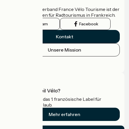
Wer sind wir?
Der nationale Verband France Vélo Tourisme ist der
offizielle Leitfaden für Radtourismus in Frankreich.
Instagram
Facebook
Kontakt
Unsere Mission
Pressebereich
Profi-Bereich
Was ist Accueil Vélo?
Accueil Vélo ist das 1. französische Label für
Radfahrer im Urlaub.
Mehr erfahren