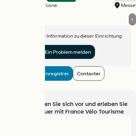
Messey-sur-Grosne
Messe
Haben Sie eine Information zu dieser Einrichtung
für uns?
Ein Problem melden
Enregistrer
Contacter
Wählen, bereiten Sie sich vor und erleben Sie
Ihr Radabenteuer mit France Vélo Tourisme