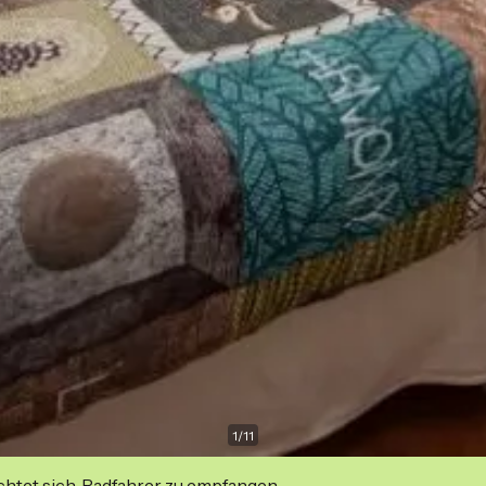
1
/
11
ichtet sich, Radfahrer zu empfangen.