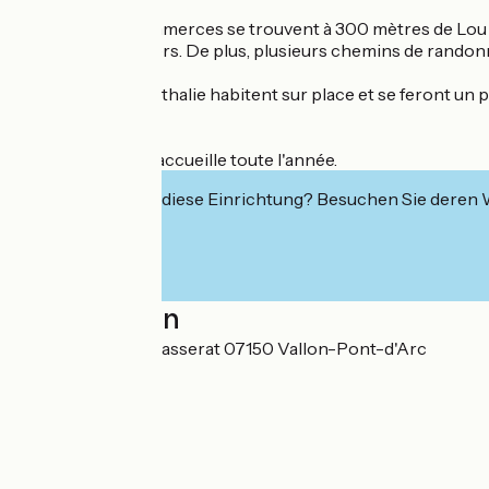
Les premiers commerces se trouvent à 300 mètres de Lou Vi
et de matériel divers. De plus, plusieurs chemins de randonné
Enfin, Lionel et Nathalie habitent sur place et se feront un
inoubliables.
Lou Visetto vous accueille toute l'année.
Interessiert Sie diese Einrichtung? Besuchen Sie deren
Localisation
364 Chemin de Prasserat 07150 Vallon-Pont-d'Arc