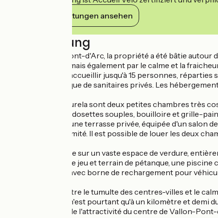
Ihre Verpflichtungen ansehen
Beschreibung
Située à Vallon-Pont-d'Arc, la propriété a été bâtie autour 
de l'architecture, mais également par le calme et la fraicheur
Lou Visetto peut accueillir jusqu'à 15 personnes, réparties s
de transats, ainsi que de sanitaires privés. Les hébergeme
Amarina et Pastourela sont deux petites chambres très cosy, d
ondes, cafetière à dosettes souples, bouilloire et grille-pain
Elles disposent d'une terrasse privée, équipée d'un salon d
pour un peu d'intimité. Il est possible de louer les deux ch
La propriété s'étire sur un vaste espace de verdure, entiè
arboré avec aire de jeu et terrain de pétanque, une piscine ch
parking sécurisé avec borne de rechargement pour véhicules
Si vous hésitez entre le tumulte des centres-villes et le ca
d'amandiers. Elle n'est pourtant qu'à un kilomètre et demi d
tout en profitant de l'attractivité du centre de Vallon-Pont-