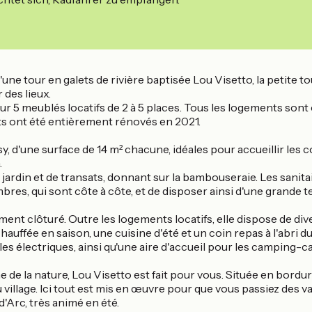
d'une tour en galets de rivière baptisée Lou Visetto, la petite 
 des lieux.
ur 5 meublés locatifs de 2 à 5 places. Tous les logements sont 
nts ont été entièrement rénovés en 2021.
'une surface de 14 m² chacune, idéales pour accueillir les coup
.
e jardin et de transats, donnant sur la bambouseraie. Les sanit
ambres, qui sont côte à côte, et de disposer ainsi d'une grand
rement clôturé. Outre les logements locatifs, elle dispose de
auffée en saison, une cuisine d'été et un coin repas à l'abri du
 électriques, ainsi qu'une aire d'accueil pour les camping-ca
lme de la nature, Lou Visetto est fait pour vous. Située en bord
u village. Ici tout est mis en œuvre pour que vous passiez des 
d'Arc, très animé en été.